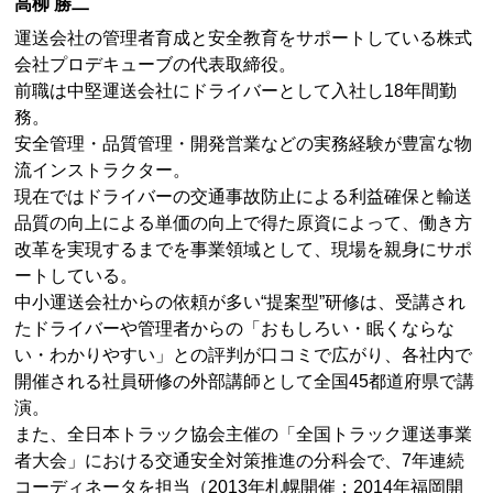
高柳 勝二
運送会社の管理者育成と安全教育をサポートしている株式
会社プロデキューブの代表取締役。
前職は中堅運送会社にドライバーとして入社し18年間勤
務。
安全管理・品質管理・開発営業などの実務経験が豊富な物
流インストラクター。
現在ではドライバーの交通事故防止による利益確保と輸送
品質の向上による単価の向上で得た原資によって、働き方
改革を実現するまでを事業領域として、現場を親身にサポ
ートしている。
中小運送会社からの依頼が多い“提案型”研修は、受講され
たドライバーや管理者からの「おもしろい・眠くならな
い・わかりやすい」との評判が口コミで広がり、各社内で
開催される社員研修の外部講師として全国45都道府県で講
演。
また、全日本トラック協会主催の「全国トラック運送事業
者大会」における交通安全対策推進の分科会で、7年連続
コーディネータを担当（2013年札幌開催：2014年福岡開