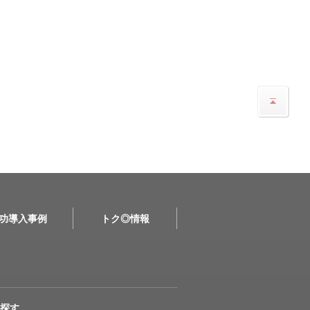
功導入事例
トク◎情報
探す