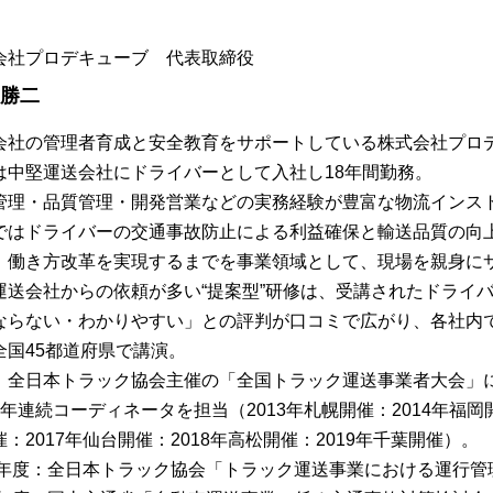
会社プロデキューブ 代表取締役
 勝二
会社の管理者育成と安全教育をサポートしている株式会社プロ
は中堅運送会社にドライバーとして入社し18年間勤務。
管理・品質管理・開発営業などの実務経験が豊富な物流インス
ではドライバーの交通事故防止による利益確保と輸送品質の向
、働き方改革を実現するまでを事業領域として、現場を親身に
運送会社からの依頼が多い“提案型”研修は、受講されたドライ
ならない・わかりやすい」との評判が口コミで広がり、各社内
全国45都道府県で講演。
、全日本トラック協会主催の「全国トラック運送事業者大会」
7年連続コーディネータを担当（2013年札幌開催：2014年福岡開
：2017年仙台開催：2018年高松開催：2019年千葉開催）。
13年度：全日本トラック協会「トラック運送事業における運行