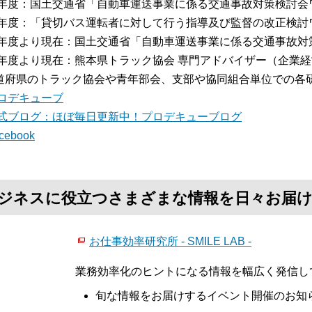
15年度：国土交通省「自動車運送事業に係る交通事故対策検討
16年度：「貸切バス運転者に対して行う指導及び監督の改正検
16年度より現在：国土交通省「自動車運送事業に係る交通事故
17年度より現在：熊本県トラック協会 専門アドバイザー（企業
道府県のトラック協会や青年部会、支部や協同組合単位での各
ロデキューブ
式ブログ：ほぼ毎日更新中！プロデキューブログ
cebook
て、ビジネスに役立つさまざまな情報を日々お届
お仕事効率研究所 - SMILE LAB -
業務効率化のヒントになる情報を幅広く発信し
旬な情報をお届けするイベント開催のお知