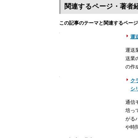
関連するページ・著者
この記事のテーマと関連するページ
運送
運送
送業
の作
ク
シ
通信
培っ
がる
や時