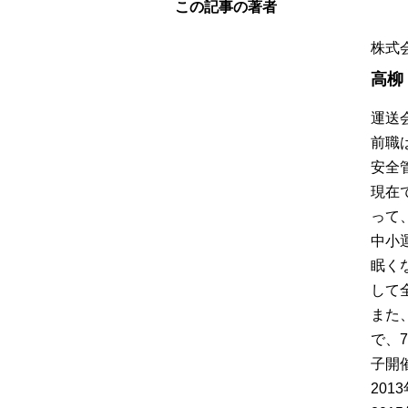
この記事の著者
株式
高柳
運送
前職
安全
現在
って
中小
眠く
して
また
で、
子開催
20