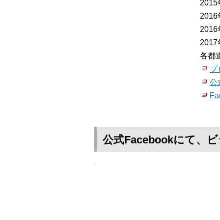
20
20
20
20
各都
プ
公
Fa
公式Facebookに