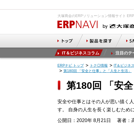
大塚商会のERPソリューション情報サイト ER
IT＆ビジネスコラム
注目のテ
ERPナビ トップ
トク◎情報
IT＆ビジネ
第180回 「安全と仕事」と「人生と生活」
第180回 「
安全や仕事とはその人が思い描く人
す。 自身の人生を長く楽しむため
公開日：2020年 8月21日
著者：高