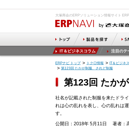
大塚商会のERPソリューション情報サイト ER
IT＆ビジネスコラム
注目のテ
ERPナビ トップ
トク◎情報
IT＆ビジネ
第123回 たかが制服、されど制服
第123回 た
社名が記載された制服を来たドライ
れは心の乱れを表し、心の乱れは運
す。
公開日：2018年 5月11日
著者：高