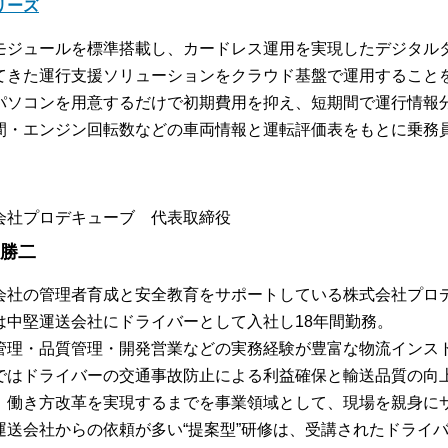
リーズ
モジュールを標準搭載し、カードレス運用を実現したデジタル
てきた運行支援ソリューションをクラウド基盤で運用すること
パソコンを用意するだけで初期費用を抑え、短期間で運行情報
間・エンジン回転数などの車両情報と運転評価表をもとに乗務
会社プロデキューブ 代表取締役
 勝二
会社の管理者育成と安全教育をサポートしている株式会社プロ
は中堅運送会社にドライバーとして入社し18年間勤務。
管理・品質管理・開発営業などの実務経験が豊富な物流インス
ではドライバーの交通事故防止による利益確保と輸送品質の向
、働き方改革を実現するまでを事業領域として、現場を親身に
運送会社からの依頼が多い“提案型”研修は、受講されたドライ