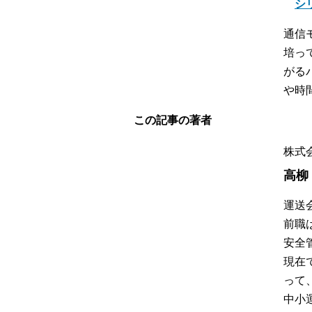
シ
通信
培っ
がる
や時
この記事の著者
株式
高柳
運送
前職
安全
現在
って
中小