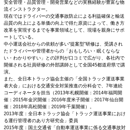
安全管理・品質管理・開発営業などの実務経験が豊富な物
流インストラクター。
現在ではドライバーの交通事故防止による利益確保と輸送
品質の向上による単価の向上で得た原資によって、働き方
改革を実現するまでを事業領域として、現場を親身にサポ
ートしている。
中小運送会社からの依頼が多い“提案型”研修は、受講され
たドライバーや管理者からの「おもしろい・眠くならな
い・わかりやすい」との評判が口コミで広がり、各社内で
開催される社員研修の外部講師として全国45都道府県で講
演。
また、全日本トラック協会主催の「全国トラック運送事業
者大会」における交通安全対策推進の分科会で、7年連続
コーディネータを担当（2013年札幌開催：2014年福岡開
催：2015年金沢開催：2016年度米子開催：2017年仙台開
催：2018年高松開催：2019年千葉開催）。
2013年度：全日本トラック協会「トラック運送事業におけ
る運行管理者のあり方研究会」委員
2015年度：国土交通省「自動車運送事業に係る交通事故対