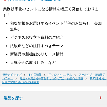
業務効率化のヒントになる情報を幅広く発信しておりま
す！
旬な情報をお届けするイベント開催のお知らせ（参加
無料）
ビジネスお役立ち資料のご紹介
法改正などの注目すべきテーマ
新製品や新機能のリリース情報
大塚商会の取り組み など
ERPナビ トップ
トク◎情報
IT＆ビジネスコラム
アーカイブ（連載終了
コラム）
運送・物流会社の管理者のための安全・品質向上講座
第35回 社員と
社員の家族が喜ぶ福利厚生活動
製品を探す