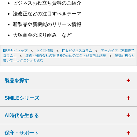
ビジネスお役立ち資料のご紹介
法改正などの注目すべきテーマ
新製品や新機能のリリース情報
大塚商会の取り組み など
ERPナビ トップ
トク◎情報
IT＆ビジネスコラム
アーカイブ（連載終了
コラム）
運送・物流会社の管理者のための安全・品質向上講座
第8回 初心と
書いて「カクニン」と読む
製品を探す
SMILEシリーズ
AI時代を生きる
保守・サポート