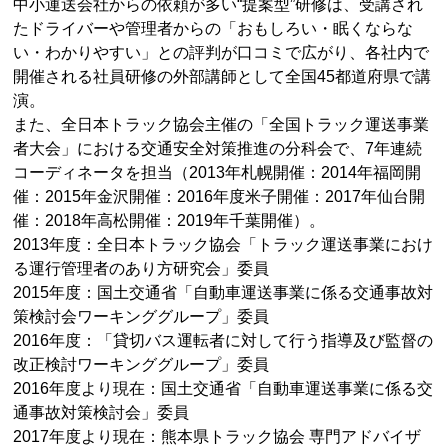
中小運送会社からの依頼が多い“提案型”研修は、受講され
たドライバーや管理者からの「おもしろい・眠くならな
い・わかりやすい」との評判が口コミで広がり、各社内で
開催される社員研修の外部講師として全国45都道府県で講
演。
また、全日本トラック協会主催の「全国トラック運送事業
者大会」における交通安全対策推進の分科会で、7年連続
コーディネータを担当（2013年札幌開催：2014年福岡開
催：2015年金沢開催：2016年度米子開催：2017年仙台開
催：2018年高松開催：2019年千葉開催）。
2013年度：全日本トラック協会「トラック運送事業におけ
る運行管理者のあり方研究会」委員
2015年度：国土交通省「自動車運送事業に係る交通事故対
策検討会ワーキンググループ」委員
2016年度：「貸切バス運転者に対して行う指導及び監督の
改正検討ワーキンググループ」委員
2016年度より現在：国土交通省「自動車運送事業に係る交
通事故対策検討会」委員
2017年度より現在：熊本県トラック協会 専門アドバイザ