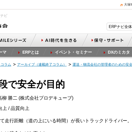
大塚
Pナビ
ーマ
ERPとは
イベント・セミナー
DXのミカタ
スコラム
アーカイブ（連載終了コラム）
運送・物流会社の管理者のための安
手段で安全が目的
柳 勝二 (株式会社プロデキューブ)
向上 / 品質向上
て走行距離（道の上にいる時間）が長いトラックドライバー。