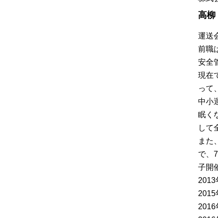
高柳
運送
前職
安全
現在
って
中小
眠く
して
また
で、
子開催
20
20
20