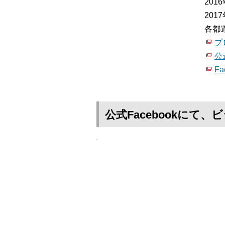
20
20
各都
プ
公
Fa
公式Facebookに