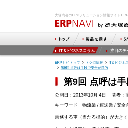
大塚商会のERPソリューション情報サイト ER
IT＆ビジネスコラム
注目のテ
ERPナビ トップ
トク◎情報
IT＆ビジネ
第9回 点呼は手段で安全が目的
第9回 点呼は
公開日：2013年10月 4日
著者：高
キーワード：物流業 / 運送業 / 安全
乗務する車（当たる標的）が大きく