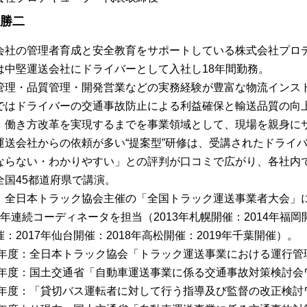
 勝二
会社の管理者育成と安全教育をサポートしている株式会社プロ
は中堅運送会社にドライバーとして入社し18年間勤務。
管理・品質管理・開発営業などの実務経験が豊富な物流インス
ではドライバーの交通事故防止による利益確保と輸送品質の向
、働き方改革を実現するまでを事業領域として、現場を親身に
運送会社からの依頼が多い“提案型”研修は、受講されたドライ
ならない・わかりやすい」との評判が口コミで広がり、各社内
全国45都道府県で講演。
、全日本トラック協会主催の「全国トラック運送事業者大会」
7年連続コーディネータを担当（2013年札幌開催：2014年福岡開
：2017年仙台開催：2018年高松開催：2019年千葉開催）。
13年度：全日本トラック協会「トラック運送事業における運行
15年度：国土交通省「自動車運送事業に係る交通事故対策検討
16年度：「貸切バス運転者に対して行う指導及び監督の改正検