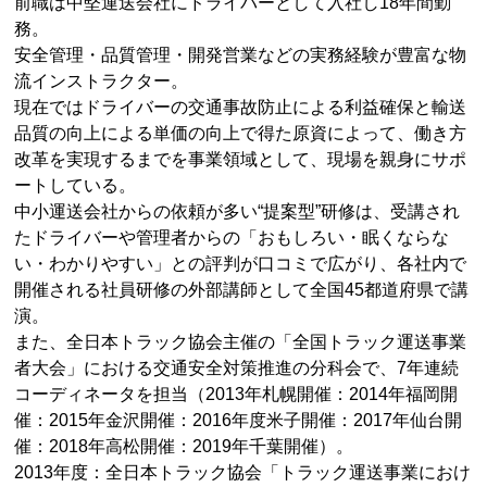
前職は中堅運送会社にドライバーとして入社し18年間勤
務。
安全管理・品質管理・開発営業などの実務経験が豊富な物
流インストラクター。
現在ではドライバーの交通事故防止による利益確保と輸送
品質の向上による単価の向上で得た原資によって、働き方
改革を実現するまでを事業領域として、現場を親身にサポ
ートしている。
中小運送会社からの依頼が多い“提案型”研修は、受講され
たドライバーや管理者からの「おもしろい・眠くならな
い・わかりやすい」との評判が口コミで広がり、各社内で
開催される社員研修の外部講師として全国45都道府県で講
演。
また、全日本トラック協会主催の「全国トラック運送事業
者大会」における交通安全対策推進の分科会で、7年連続
コーディネータを担当（2013年札幌開催：2014年福岡開
催：2015年金沢開催：2016年度米子開催：2017年仙台開
催：2018年高松開催：2019年千葉開催）。
2013年度：全日本トラック協会「トラック運送事業におけ