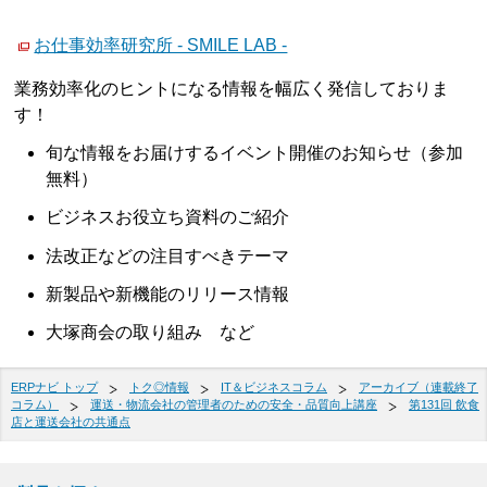
お仕事効率研究所 - SMILE LAB -
業務効率化のヒントになる情報を幅広く発信しておりま
す！
旬な情報をお届けするイベント開催のお知らせ（参加
無料）
ビジネスお役立ち資料のご紹介
法改正などの注目すべきテーマ
新製品や新機能のリリース情報
大塚商会の取り組み など
ERPナビ トップ
トク◎情報
IT＆ビジネスコラム
アーカイブ（連載終了
コラム）
運送・物流会社の管理者のための安全・品質向上講座
第131回 飲食
店と運送会社の共通点