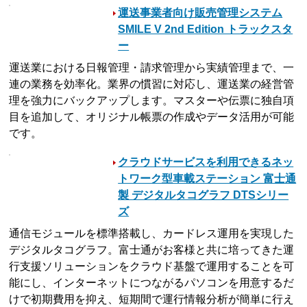
運送事業者向け販売管理システム
SMILE V 2nd Edition トラックスタ
ー
運送業における日報管理・請求管理から実績管理まで、一
連の業務を効率化。業界の慣習に対応し、運送業の経営管
理を強力にバックアップします。マスターや伝票に独自項
目を追加して、オリジナル帳票の作成やデータ活用が可能
です。
クラウドサービスを利用できるネッ
トワーク型車載ステーション 富士通
製 デジタルタコグラフ DTSシリー
ズ
通信モジュールを標準搭載し、カードレス運用を実現した
デジタルタコグラフ。富士通がお客様と共に培ってきた運
行支援ソリューションをクラウド基盤で運用することを可
能にし、インターネットにつながるパソコンを用意するだ
けで初期費用を抑え、短期間で運行情報分析が簡単に行え