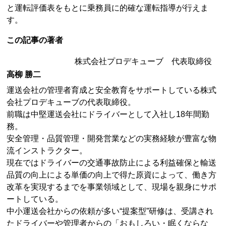
と運転評価表をもとに乗務員に的確な運転指導が行えま
す。
この記事の著者
株式会社プロデキューブ 代表取締役
高柳 勝二
運送会社の管理者育成と安全教育をサポートしている株式
会社プロデキューブの代表取締役。
前職は中堅運送会社にドライバーとして入社し18年間勤
務。
安全管理・品質管理・開発営業などの実務経験が豊富な物
流インストラクター。
現在ではドライバーの交通事故防止による利益確保と輸送
品質の向上による単価の向上で得た原資によって、働き方
改革を実現するまでを事業領域として、現場を親身にサポ
ートしている。
中小運送会社からの依頼が多い“提案型”研修は、受講され
たドライバーや管理者からの「おもしろい・眠くならな