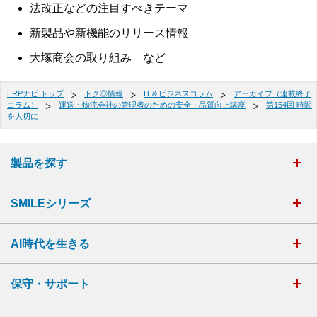
法改正などの注目すべきテーマ
新製品や新機能のリリース情報
大塚商会の取り組み など
ERPナビ トップ
トク◎情報
IT＆ビジネスコラム
アーカイブ（連載終了
コラム）
運送・物流会社の管理者のための安全・品質向上講座
第154回 時間
を大切に
製品を探す
SMILEシリーズ
AI時代を生きる
保守・サポート