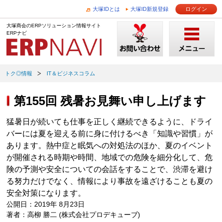
大塚IDとは
大塚ID新規登録
ログイン
大塚商会のERPソリューション情報サイト
ERPナビ
トク◎情報
IT＆ビジネスコラム
第155回 残暑お見舞い申し上げます
猛暑日が続いても仕事を正しく継続できるように、ドライ
バーには夏を迎える前に身に付けるべき「知識や習慣」が
あります。熱中症と眠気への対処法のほか、夏のイベント
が開催される時期や時間、地域での危険を細分化して、危
険の予測や安全についての会話をすることで、渋滞を避け
る努力だけでなく、情報により事故を遠ざけることも夏の
安全対策になります。
公開日：2019年 8月23日
著者：高柳 勝二 (株式会社プロデキューブ)