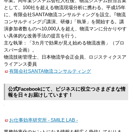
卒業。同年某システム会社入社後、物流システム担当営業
として、100社を超える物流現場分析に携わる。平成15年
に、有限会社SANTA物流コンサルティングを設立。｢物流
コンサルティング｣｢講演、研修｣「執筆」を開始する。講
演参加者数ものべ10,000人を超え、物流マンに分かりやす
い具体的な改善手法の提言を行う。
主な執筆：「3カ月で効果が見え始める物流改善」（プロ
スパー企画）。
物流技術管理士、日本物流学会正会員、ロジスティクスア
ライアンス委員
有限会社SANTA物流コンサルティング
公式Facebookにて、ビジネスに役立つさまざまな情
報を日々お届けしています！
お仕事効率研究所 - SMILE LAB -
業務効率化のヒントになる情報を幅広く発信しておりま