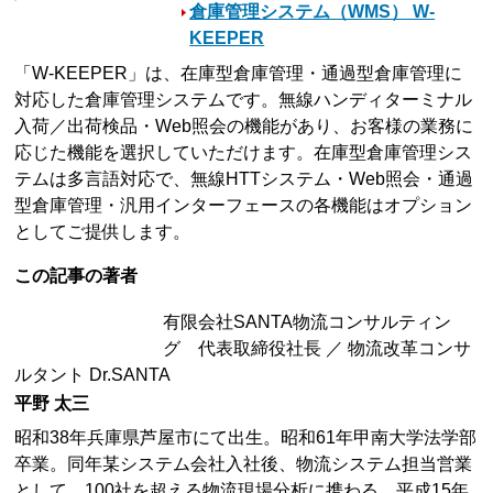
倉庫管理システム（WMS） W-
KEEPER
「W-KEEPER」は、在庫型倉庫管理・通過型倉庫管理に
対応した倉庫管理システムです。無線ハンディターミナル
入荷／出荷検品・Web照会の機能があり、お客様の業務に
応じた機能を選択していただけます。在庫型倉庫管理シス
テムは多言語対応で、無線HTTシステム・Web照会・通過
型倉庫管理・汎用インターフェースの各機能はオプション
としてご提供します。
この記事の著者
有限会社SANTA物流コンサルティン
グ 代表取締役社長 ／ 物流改革コンサ
ルタント Dr.SANTA
平野 太三
昭和38年兵庫県芦屋市にて出生。昭和61年甲南大学法学部
卒業。同年某システム会社入社後、物流システム担当営業
として、100社を超える物流現場分析に携わる。平成15年