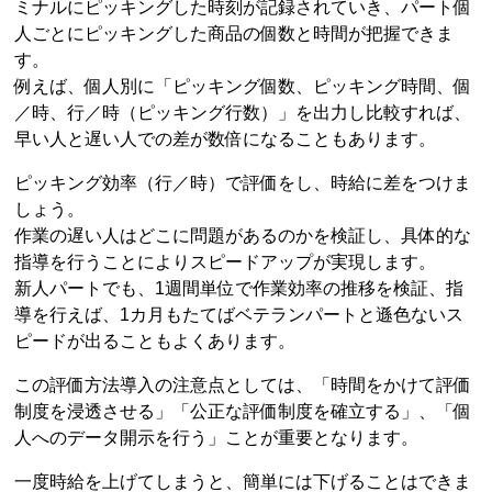
ミナルにピッキングした時刻が記録されていき、パート個
人ごとにピッキングした商品の個数と時間が把握できま
す。
例えば、個人別に「ピッキング個数、ピッキング時間、個
／時、行／時（ピッキング行数）」を出力し比較すれば、
早い人と遅い人での差が数倍になることもあります。
ピッキング効率（行／時）で評価をし、時給に差をつけま
しょう。
作業の遅い人はどこに問題があるのかを検証し、具体的な
指導を行うことによりスピードアップが実現します。
新人パートでも、1週間単位で作業効率の推移を検証、指
導を行えば、1カ月もたてばベテランパートと遜色ないス
ピードが出ることもよくあります。
この評価方法導入の注意点としては、「時間をかけて評価
制度を浸透させる」「公正な評価制度を確立する」、「個
人へのデータ開示を行う」ことが重要となります。
一度時給を上げてしまうと、簡単には下げることはできま