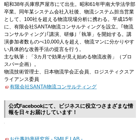
昭和38年兵庫県芦屋市にて出生。昭和61年甲南大学法学部
卒業。同年某システム会社入社後、物流システム担当営業
として、100社を超える物流現場分析に携わる。平成15年
に、有限会社SANTA物流コンサルティングを設立。｢物流
コンサルティング｣｢講演、研修｣「執筆」を開始する。講
演参加者数ものべ10,000人を超え、物流マンに分かりやす
い具体的な改善手法の提言を行う。
主な執筆：「3カ月で効果が見え始める物流改善」（プロ
スパー企画）。
物流技術管理士、日本物流学会正会員、ロジスティクスア
ライアンス委員
有限会社SANTA物流コンサルティング
公式Facebookにて、ビジネスに役立つさまざまな情
報を日々お届けしています！
お仕事効率研究所 - SMILE LAB -