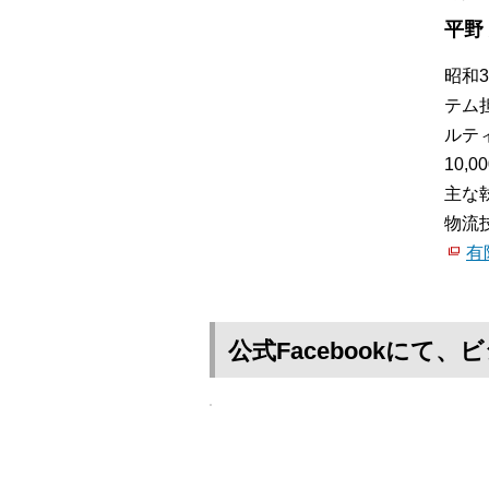
平野
昭和
テム
ルテ
10
主な
物流
有
公式Facebookに