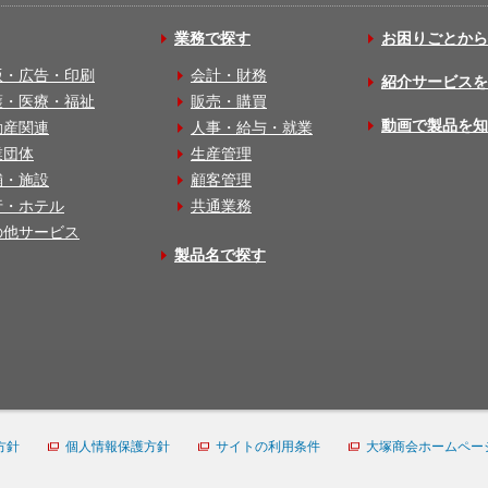
業務で探す
お困りごとから
版・広告・印刷
会計・財務
紹介サービスを
護・医療・福祉
販売・購買
動画で製品を知
動産関連
人事・給与・就業
業団体
生産管理
舗・施設
顧客管理
行・ホテル
共通業務
の他サービス
製品名で探す
方針
個人情報保護方針
サイトの利用条件
大塚商会ホームペー