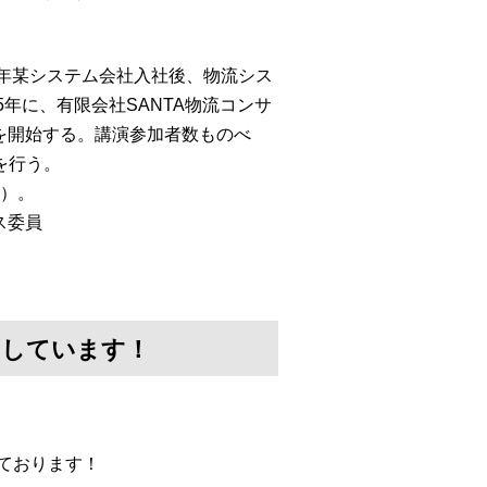
同年某システム会社入社後、物流シス
年に、有限会社SANTA物流コンサ
」を開始する。講演参加者数ものべ
を行う。
画）。
ス委員
けしています！
ております！