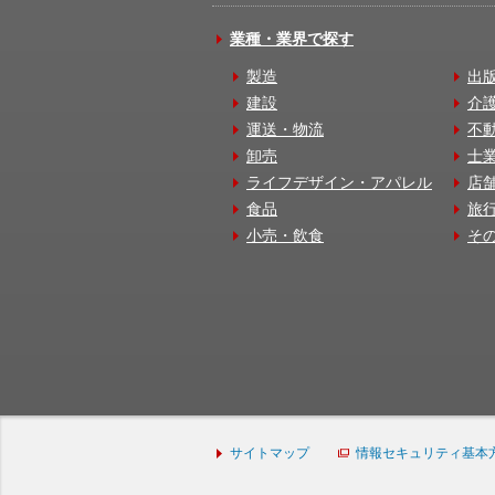
業種・業界で探す
製造
出
建設
介
運送・物流
不
卸売
士
ライフデザイン・アパレル
店
食品
旅
小売・飲食
そ
サイトマップ
情報セキュリティ基本