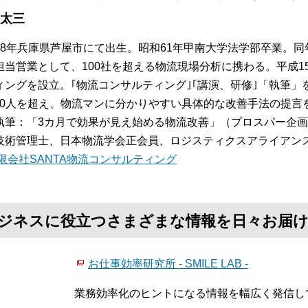
 太三
38年兵庫県芦屋市にて出生。昭和61年甲南大学法学部卒業。
担当営業として、100社を超える物流現場分析に携わる。平成15
ィングを設立。｢物流コンサルティング｣｢講演、研修｣「執筆
,000人を超え、物流マンに分かりやすい具体的な改善手法の提言
執筆：「3カ月で効果が見え始める物流改善」（プロスパー企
技術管理士、日本物流学会正会員、ロジスティクスアライアン
限会社SANTA物流コンサルティング
て、ビジネスに役立つさまざまな情報を日々お届
お仕事効率研究所 - SMILE LAB -
業務効率化のヒントになる情報を幅広く発信し