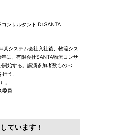
ンサルタント Dr.SANTA
同年某システム会社入社後、物流シス
年に、有限会社SANTA物流コンサ
」を開始する。講演参加者数ものべ
を行う。
画）。
ス委員
けしています！