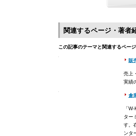
関連するページ・著者
この記事のテーマと関連するページ
販売
売上
実績
倉
「W
ター
す。
ンタ