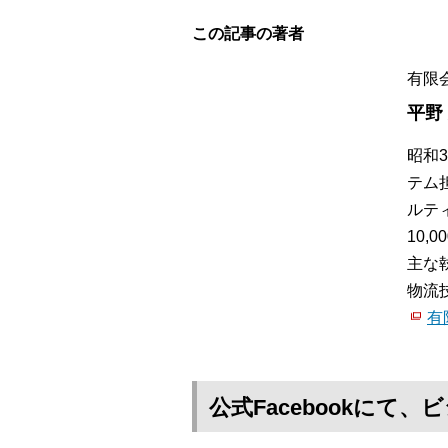
この記事の著者
有限
平野
昭和
テム
ルテ
10
主な
物流
有
公式Facebookに