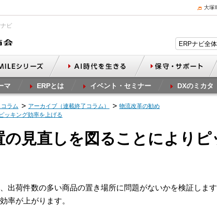
大塚
Pナビ
ーマ
ERPとは
イベント・セミナー
DXのミカタ
スコラム
アーカイブ（連載終了コラム）
物流改革の勧め
りピッキング効率を上げる
配置の見直しを図ることにより
、出荷件数の多い商品の置き場所に問題がないかを検証します
効率が上がります。