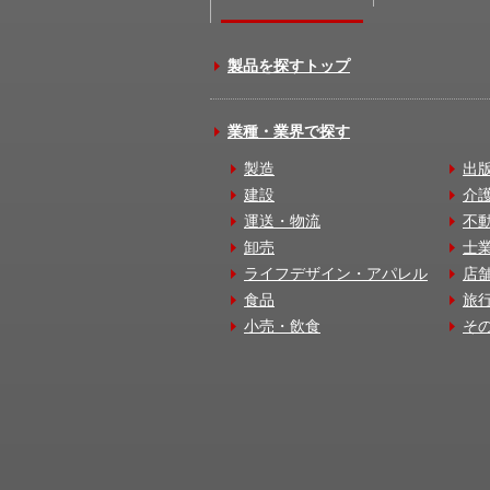
製品を探すトップ
業種・業界で探す
製造
出
建設
介
運送・物流
不
卸売
士
ライフデザイン・アパレル
店
食品
旅
小売・飲食
そ