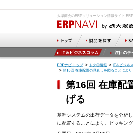
大塚商会のERPソリューション情報サイト ER
IT＆ビジネスコラム
注目のテ
ERPナビ トップ
トク◎情報
IT＆ビジネ
第16回 在庫配置の見直しを図ることによ
第16回 在庫
げる
基幹システムの出荷データを分析し
に配置することにより、ピッキング