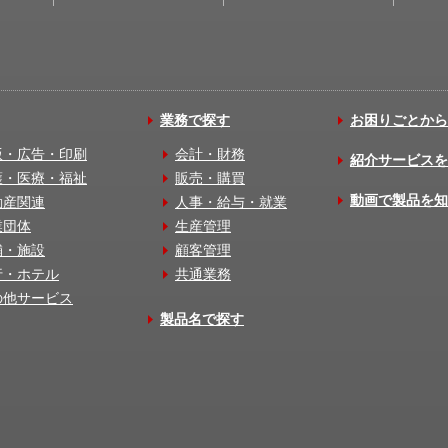
業務で探す
お困りごとから
版・広告・印刷
会計・財務
紹介サービスを
護・医療・福祉
販売・購買
動画で製品を知
動産関連
人事・給与・就業
業団体
生産管理
舗・施設
顧客管理
行・ホテル
共通業務
の他サービス
製品名で探す