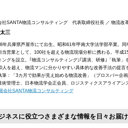
会社SANTA物流コンサルティング 代表取締役社長 ／ 物流改革コ
 太三
38年兵庫県芦屋市にて出生。昭和61年甲南大学法学部卒業。
担当営業として、100社を超える物流現場分析に携わる。平成15
ィングを設立。｢物流コンサルティング｣｢講演、研修｣「執筆
,000人を超え、物流マンに分かりやすい具体的な改善手法の提言
執筆：「3カ月で効果が見え始める物流改善」（プロスパー企
技術管理士、日本物流学会正会員、ロジスティクスアライアン
限会社SANTA物流コンサルティング
て、ビジネスに役立つさまざまな情報を日々お届