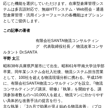
応じた機能を選択していただけます。在庫型倉庫管理シス
テムは多言語対応で、無線HTTシステム・Web照会・通過
型倉庫管理・汎用インターフェースの各機能はオプション
としてご提供します。
この記事の著者
有限会社SANTA物流コンサルティン
グ 代表取締役社長 ／ 物流改革コンサ
ルタント Dr.SANTA
平野 太三
昭和38年兵庫県芦屋市にて出生。昭和61年甲南大学法学部
卒業。同年某システム会社入社後、物流システム担当営業
として、100社を超える物流現場分析に携わる。平成15年
に、有限会社SANTA物流コンサルティングを設立。｢物流
コンサルティング｣｢講演、研修｣「執筆」を開始する。講
演参加者数ものべ10,000人を超え、物流マンに分かりやす
い具体的な改善手法の提言を行う。
主な執筆：「3カ月で効果が見え始める物流改善」（プロ