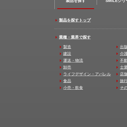
製品を探す
SMILEシ
製品を探すトップ
業種・業界で探す
製造
出
建設
介
運送・物流
不
卸売
士
ライフデザイン・アパレル
店
食品
旅
小売・飲食
そ