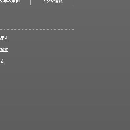
功導入事例
トク◎情報
探す
探す
る