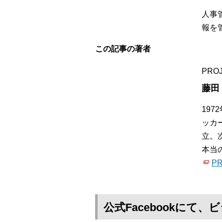
人事
報を
この記事の著者
PRO
藤田
19
ッカ
立。
本当
PR
公式Facebookに