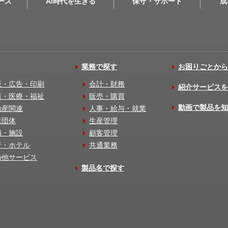
リーズ
AI時代を生きる
保守・サポート
成
業務で探す
お困りごとから
版・広告・印刷
会計・財務
紹介サービスを
護・医療・福祉
販売・購買
動画で製品を知
動産関連
人事・給与・就業
業団体
生産管理
舗・施設
顧客管理
行・ホテル
共通業務
の他サービス
製品名で探す