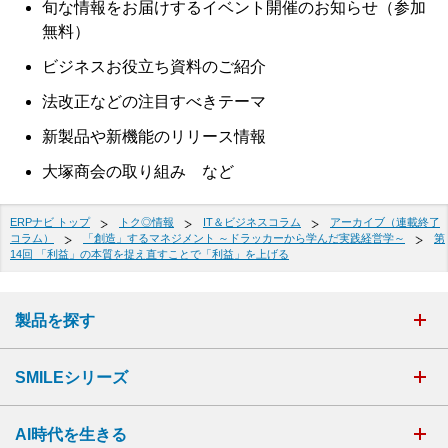
旬な情報をお届けするイベント開催のお知らせ（参加
無料）
ビジネスお役立ち資料のご紹介
法改正などの注目すべきテーマ
新製品や新機能のリリース情報
大塚商会の取り組み など
ERPナビ トップ
トク◎情報
IT＆ビジネスコラム
アーカイブ（連載終了
コラム）
「創造」するマネジメント ～ドラッカーから学んだ実践経営学～
第
14回 「利益」の本質を捉え直すことで「利益」を上げる
製品を探す
SMILEシリーズ
AI時代を生きる