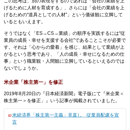
この思考は、別の表現をするのであれば「会社の業績を上
げるために人材を育成する」、さらには「会社の業績を上
げるための“道具としての人材”」という価値観に立脚して
いるともいえます。
そうではなく「ES→CS→業績」の順序を実践するには“従
業員の成長・幸せを支援する会社”であることこそが必要で
す。それは「心からの愛着」を感じ、結果として業績が上
がるという思考であり、「人の成長・幸せになるための仕
事」という職業観・人間観に立脚しているといえるのでは
ないでしょうか。
米企業「株主第一」を修正
2019年8月20日の『日本経済新聞』電子版にて『米企業＜
株主第一＞を修正」』いう記事が掲載されていました。
米経済界「株主第一主義」見直し 従業員配慮を宣
言