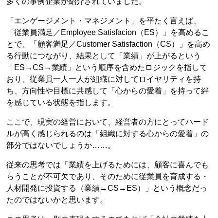
多くの事例企業が紹介されていました。
「エンゲージメント・マネジメント」を平たく言えば、
「従業員満足／Employee Satisfacion（ES）」を高めるこ
とで、「顧客満足／Customer Satisfaction（CS）」を高め
る行動につながり、結果として「業績」が上がるという
「ES→CS→業績」という順序を含めたロジックを指して
おり、従業員一人一人が組織に対してロイヤリティを持
ち、方向性や目標に共感して「心からの愛着」を持って絆
を感じている状態を指します。
ここで、現実の経営において、経営者の方にとってハード
ルが高く感じられるのは「組織に対する心からの愛着」の
部分ではないでしょうか……。
従来の思考では「業績を上げるためには、顧客に喜んでも
らうことが不可欠であり、そのために従業員を育成する・
人材開発に投資する（業績→CS→ES）」という概念だっ
たのではないかと思います。