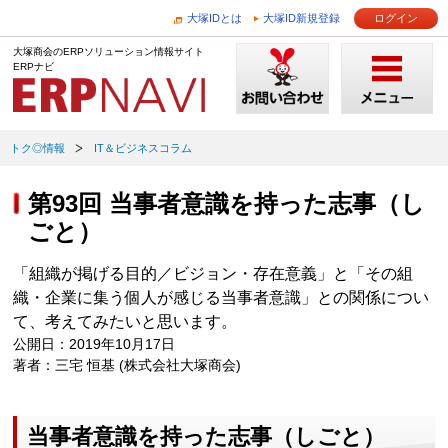
大塚IDとは
大塚ID新規登録
ログイン
大塚商会のERPソリューション情報サイト
ERPナビ
トク◎情報
IT＆ビジネスコラム
第93回 当事者意識を持った志事（し
ごと）
「組織が掲げる目的／ビジョン・存在意義」と「その組
織・企業に集う個人が感じる当事者意識」との関係につい
て、考えてみたいと思います。
公開日：2019年10月17日
著者：三宅 恒基 (株式会社大塚商会)
当事者意識を持った志事（しごと）