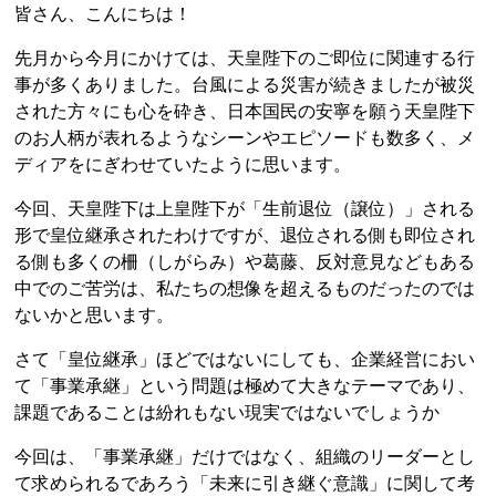
皆さん、こんにちは！
先月から今月にかけては、天皇陛下のご即位に関連する行
事が多くありました。台風による災害が続きましたが被災
された方々にも心を砕き、日本国民の安寧を願う天皇陛下
のお人柄が表れるようなシーンやエピソードも数多く、メ
ディアをにぎわせていたように思います。
今回、天皇陛下は上皇陛下が「生前退位（譲位）」される
形で皇位継承されたわけですが、退位される側も即位され
る側も多くの柵（しがらみ）や葛藤、反対意見などもある
中でのご苦労は、私たちの想像を超えるものだったのでは
ないかと思います。
さて「皇位継承」ほどではないにしても、企業経営におい
て「事業承継」という問題は極めて大きなテーマであり、
課題であることは紛れもない現実ではないでしょうか
今回は、「事業承継」だけではなく、組織のリーダーとし
て求められるであろう「未来に引き継ぐ意識」に関して考