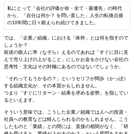
私にとって「会社の評価が命・全て・最優先」の時代
から、「自分は何か？ を問い直した」人生の転換点後
の10年間に日々鍛えられ続けてきました。
では、「企業／組織」における「体幹」とは何を指すので
しょうか？
前述の個人に準（なぞら）えるのであれば「すぐに目に見
えて売り上げの上がること」にしかお金をかけない会社の
思考性・文化はその対極にあるのではないでしょうか。
「それってもうかるの？」というセリフが闊歩（かっぽ）
する組織文化が、その本質かもしれません。
つまり「すぐにリターン・結果を求める姿勢」を指してい
るといえます。
そういう意味では、こうした企業／組織では人への投資・
社員への教育などは軽んじられるのかもしれません。こう
したものと「業績」との間には、直接の相関がなく、「研
修を受けると、業績が上がるのか？」という質問をされる