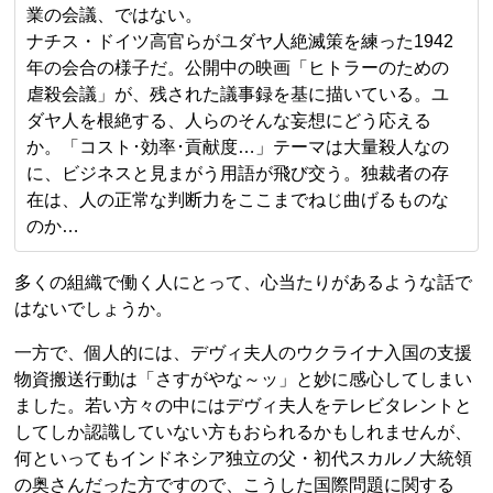
業の会議、ではない。
ナチス・ドイツ高官らがユダヤ人絶滅策を練った1942
年の会合の様子だ。公開中の映画「ヒトラーのための
虐殺会議」が、残された議事録を基に描いている。ユ
ダヤ人を根絶する、人らのそんな妄想にどう応える
か。「コスト･効率･貢献度…」テーマは大量殺人なの
に、ビジネスと見まがう用語が飛び交う。独裁者の存
在は、人の正常な判断力をここまでねじ曲げるものな
のか…
多くの組織で働く人にとって、心当たりがあるような話で
はないでしょうか。
一方で、個人的には、デヴィ夫人のウクライナ入国の支援
物資搬送行動は「さすがやな～ッ」と妙に感心してしまい
ました。若い方々の中にはデヴィ夫人をテレビタレントと
してしか認識していない方もおられるかもしれませんが、
何といってもインドネシア独立の父・初代スカルノ大統領
の奥さんだった方ですので、こうした国際問題に関する