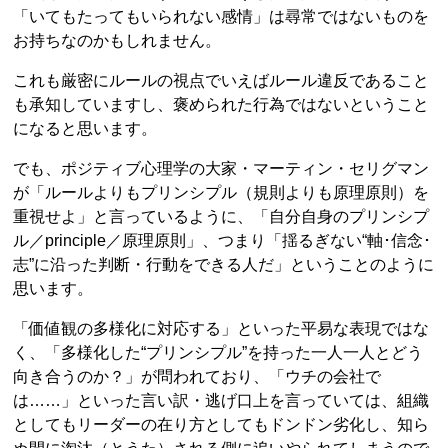
「いてもたってもいられない感情」は尋常ではないものを
お持ちなのかもしれません。
これも厳密にルールの視点でいえばルール違反であること
も承知していますし、褒められた行為ではないということ
になると思います。
でも、ポジティブ心理学の大家・マーティン・セリグマン
が「ルールよりもプリンシプル（規則よりも原理原則）を
重視せよ」と言っているように、「自分自身のプリンシプ
ル／principle／原理原則」、つまり「揺るぎない“軸･信念･
志”に沿った判断・行動をできる人だ」ということのように
思います。
「価値観の多様化に対応する」といった平易な表現ではな
く、「多様化した“プリンシプル”を持った一人一人とどう
向き合うのか？」が問われており、「ウチの会社で
は……」といった言い訳・逃げ口上を言っていては、組織
としてもリーダーの在り方としてもドンドン劣化し、知ら