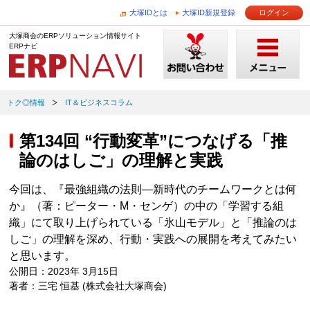
大塚IDとは
大塚ID新規登録
ログイン
大塚商会のERPソリューション情報サイト
ERPナビ
トク◎情報
IT＆ビジネスコラム
第134回 “行動変革”につなげる「推
論のはしご」の理解と実践
今回は、『最強組織の法則―新時代のチームワークとは何
か』（著：ピーター・M・センゲ）の中の「学習する組
織」にて取り上げられている「氷山モデル」と「推論のは
しご」の理解を深め、行動・実践への展開を考えてみたい
と思います。
公開日：2023年 3月15日
著者：三宅 恒基 (株式会社大塚商会)