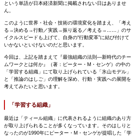
という単語が日本経済新聞に掲載されない日はありませ
ん。
このように世界・社会・技術の環境変化を踏まえ、「考え
る→決める→行動／実践→振り返る／考える→……」のサ
イクルスピードも上げて、自身の“行動変革”に結び付けて
いかないといけないのだと思います。
今回は、上記を踏まえて『最強組織の法則―新時代のチー
ムワークとは何か』（著：ピーター・M・センゲ）の中の
「学習する組織」にて取り上げられている「氷山モデル」
と「推論のはしご」の理解を深め、行動・実践への展開を
考えてみたいと思います。
「学習する組織」
最近は「ティール組織」に代表されるように組織のあり方
が取り上げられることが多くなっています。そのはしりと
なったのが1990年にピーター・M・センゲが提唱した「学