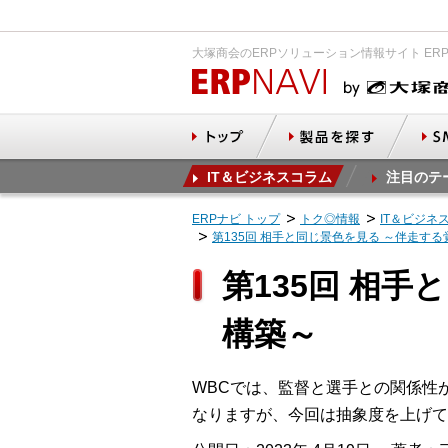
大塚商会のERPソリューション情報サイト ER
IT＆ビジネスコラム
注目のテ
ERPナビ トップ
トク◎情報
IT＆ビジネ
第135回 相手と同じ景色を見る ～伴走す
第135回 相
構築～
WBCでは、監督と選手との関係性
なりますが、今回は抽象度を上げて