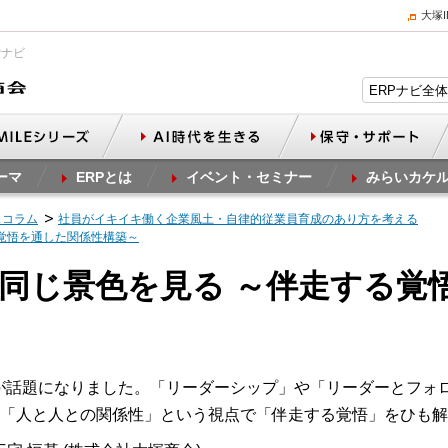
大塚
Pナビ
ーマ
ERPとは
イベント・セミナー
みらいカケ
スコラム
社員がイキイキ働く企業風土・自律的従業員育成のあり方を考える
る覚悟を通した関係性構築～
手と同じ景色を見る ～伴走する
が話題になりました。「リーダーシップ」や「リーダーとフォ
「人と人との関係性」という視点で「伴走する覚悟」をひも解