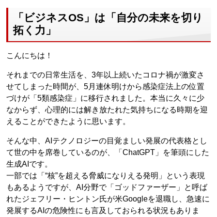
「ビジネスOS」は「自分の未来を切り
拓く力」
こんにちは！
それまでの日常生活を、3年以上続いたコロナ禍が激変さ
せてしまった時間が、5月連休明けから感染症法上の位置
づけが「5類感染症」に移行されました。本当に久々に少
なからず、心理的には解き放たれた気持ちになる時期を迎
えることができたように思います。
そんな中、AIテクノロジーの目覚ましい発展の代表格とし
て世の中を席巻しているのが、「ChatGPT」を筆頭にした
生成AIです。
一部では「“核”を超える脅威になりえる発明」という表現
もあるようですが、AI分野で「ゴッドファーザー」と呼ば
れたジェフリー・ヒントン氏が米Googleを退職し、急速に
発展するAIの危険性にも言及しておられる状況もありま