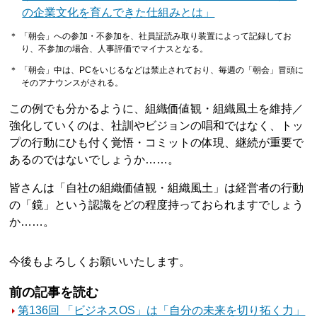
の企業文化を育んできた仕組みとは」
＊ 「朝会」への参加・不参加を、社員証読み取り装置によって記録してお
り、不参加の場合、人事評価でマイナスとなる。
＊ 「朝会」中は、PCをいじるなどは禁止されており、毎週の「朝会」冒頭に
そのアナウンスがされる。
この例でも分かるように、組織価値観・組織風土を維持／
強化していくのは、社訓やビジョンの唱和ではなく、トッ
プの行動にひも付く覚悟・コミットの体現、継続が重要で
あるのではないでしょうか……。
皆さんは「自社の組織価値観・組織風土」は経営者の行動
の「鏡」という認識をどの程度持っておられますでしょう
か……。
今後もよろしくお願いいたします。
前の記事を読む
第136回 「ビジネスOS」は「自分の未来を切り拓く力」