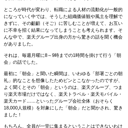
ところが時代が変わり、転職による人材の流動化が一般的
になっていく中では、そうした組織価値観や風土を理解で
きずに、その齟齬（そご）に苦しむことが増えて、お互い
に不幸を招く結果になってしまうことも考えられます。そ
んな中で、楽天グループ出身の方から驚きの話を聞く機会
がありました。
それは、毎週月曜に8～9時までの1時間を掛けて行う「朝
会」の話でした。
最初に「朝会」と聞いた瞬間は、いわゆる「部署ごとの朝
礼」的なことを想像したためピンとこなかったのですが、
よく聞くとその「朝会」というのは、楽天グループ、つま
り楽天市場だけではなく、楽天トラベル・楽天モバイル・
楽天カード……といったグループ会社全体（おそらく
18,000人規模）を対象にした「朝会」だと聞かされ、驚き
ました！
もちろん、全員が一堂に集まるということはできないわけ