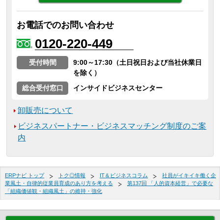
お電話でのお問い合わせ
0120-220-449
受付時間
9:00～17:30（土日祝日および当社休業日
を除く）
総合受付窓口
インサイドビジネスセンター
卸販売について
ビジネスパートナー・ビジネスマッチング制度のご案
内
ERPナビ トップ
トク◎情報
IT＆ビジネスコラム
社員がイキイキ働く企
業風土・自律的従業員育成のあり方を考える
第137回 「人的資本経営」で必要な
「組織価値観・組織風土」の維持・強化