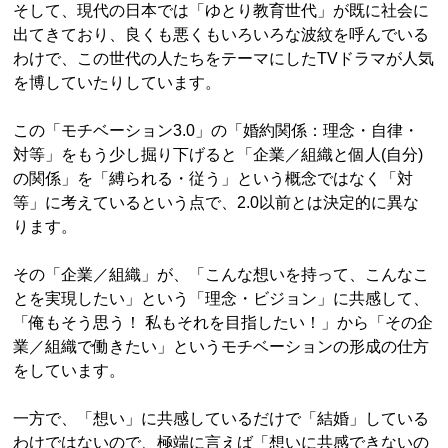
そして、現代の日本では「ゆとり教育世代」が既に社会に
出てきており、良くも悪くもいろいろな波紋を呼んでいる
わけで、この世代の人たちをテーマにしたTVドラマが人気
を博していたりしています。
この「モチベーション3.0」の「婚約関係：理念・自律・
対等」をもう少し掘り下げると「企業／組織と個人(自分)
の関係」を「縛られる・従う」という概念ではなく「対
等」に考えているという点で、2.0以前とは決定的に異な
ります。
その「企業／組織」が、「こんな想いを持って、こんなこ
とを実現したい」という「理念・ビジョン」に共感して、
「俺もそう思う！ 私もそれを目指したい！」から「その企
業／組織で働きたい」というモチベーションの形成の仕方
をしています。
一方で、「想い」に共感しているだけで「結婚」している
わけではないので、極端に言えば「想いに共感できないの