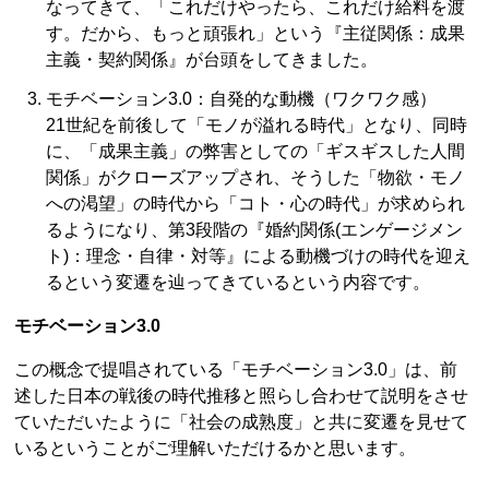
なってきて、「これだけやったら、これだけ給料を渡
す。だから、もっと頑張れ」という『主従関係：成果
主義・契約関係』が台頭をしてきました。
モチベーション3.0：自発的な動機（ワクワク感）
21世紀を前後して「モノが溢れる時代」となり、同時
に、「成果主義」の弊害としての「ギスギスした人間
関係」がクローズアップされ、そうした「物欲・モノ
への渇望」の時代から「コト・心の時代」が求められ
るようになり、第3段階の『婚約関係(エンゲージメン
ト)：理念・自律・対等』による動機づけの時代を迎え
るという変遷を辿ってきているという内容です。
モチベーション3.0
この概念で提唱されている「モチベーション3.0」は、前
述した日本の戦後の時代推移と照らし合わせて説明をさせ
ていただいたように「社会の成熟度」と共に変遷を見せて
いるということがご理解いただけるかと思います。