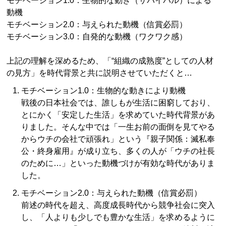
モチベーション1.0：生物的な動き（サバイバル）による
動機
モチベーション2.0：与えられた動機（信賞必罰）
モチベーション3.0：自発的な動機（ワクワク感）
上記の理解を深めるため、「“組織の成熟度”としての人材
の見方」を時代背景と共に説明させていただくと…
モチベーション1.0：生物的な動きにより動機
戦後の日本社会では、誰しもが生活に困窮しており、
とにかく「安定した生活」を求めていた時代背景があ
りました。そんな中では「一生お前の面倒を見てやる
からウチの会社で頑張れ」という『親子関係：滅私奉
公・終身雇用』が成り立ち、多くの人が「ウチの社長
のために…」といった動機づけが有効な時代がありま
した。
モチベーション2.0：与えられた動機（信賞必罰）
前述の時代を超え、高度成長時代から競争社会に突入
し、「人よりも少しでも豊かな生活」を求めるように