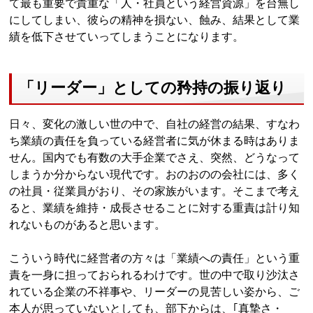
て最も重要で貴重な「人・社員という経営資源」を台無し
にしてしまい、彼らの精神を損ない、蝕み、結果として業
績を低下させていってしまうことになります。
「リーダー」としての矜持の振り返り
日々、変化の激しい世の中で、自社の経営の結果、すなわ
ち業績の責任を負っている経営者に気が休まる時はありま
せん。国内でも有数の大手企業でさえ、突然、どうなって
しまうか分からない現代です。おのおのの会社には、多く
の社員・従業員がおり、その家族がいます。そこまで考え
ると、業績を維持・成長させることに対する重責は計り知
れないものがあると思います。
こういう時代に経営者の方々は「業績への責任」という重
責を一身に担っておられるわけです。世の中で取り沙汰さ
れている企業の不祥事や、リーダーの見苦しい姿から、ご
本人が思っていないとしても、部下からは、｢真摯さ・