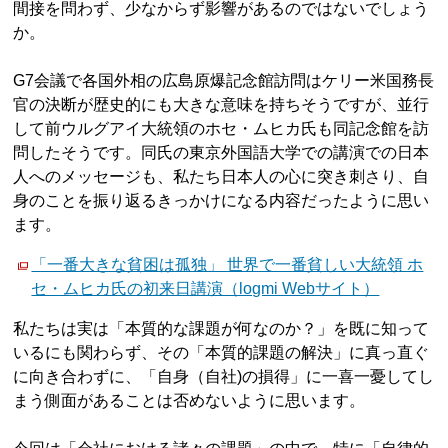
間接を問わず、少なからず影響があるのではないでしょう
か。
G7会議で各国外相の広島原爆記念館訪問はケリー米国務長
官の決断が歴史的にも大きな意味を持ちそうですが、並行
して前ウルグアイ大統領のホセ・ムヒカ氏も同記念館を訪
問したそうです。同氏の東京外国語大学での講演での日本
人へのメッセージも、私たち日本人の心に突き刺さり、自
身のことを振り返るきっかけになる内容だったように思い
ます。
「一番大きな貧困は孤独」 世界で一番貧しい大統領 ホ
セ・ムヒカ氏の初来日講演（logmi Webサイト）
私たちは実は「本質的な課題が何なのか？」を既に知って
いるにも関わらず、その「本質的課題の解決」に真っ直ぐ
に向き合わずに、「自身（自社)の損得」に一喜一憂してし
まう側面があることは否めないように思います。