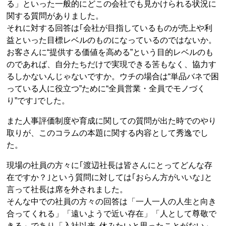
る」といった一般的にどこの会社でも見かけられる状況に
関する質問がありました。
それに対する回答は｢会社が目指しているものが売上や利
益といった目標レベルのものになっているのではないか。
お客さんに“提供する価値を高める”という目的レベルのも
のであれば、自分たちだけで実現できる筈もなく、協力す
るしかないんじゃないですか。ウチの場合は“単品バネで困
っている人に役立つ”ために“全員営業・全員でモノづく
り”です｣でした。
また人事評価制度や育成に関しての質問が出た時でのやり
取りが、このコラムの本題に関する内容として秀逸でし
た。
現場の社員の方々に｢渡辺社長は皆さんにとってどんな存
在ですか？｣という質問に対しては｢おらん方がいいな｣と
言って社長は席を外されました。
そんな中での社員の方々の回答は「一人一人の人生と向き
合ってくれる」「遠いようで近い存在」「人として尊敬で
きる」であり「入社以来､休みたいと思ったことがない」