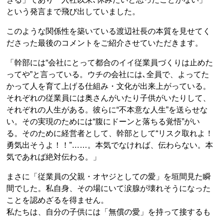
という発言まで飛び出していました。
このような関係性を築いている渡辺社長の本質を見せてく
ださった最後のコメントをご紹介させていただきます。
「幹部には“会社にとって都合のイイ従業員づくりは止めた
ってや”と言っている。ウチの会社には､全員で、よってた
かって人を育て上げる仕組み・文化が出来上がっている。
それぞれの従業員には奥さんがいたり子供がいたりして、
それぞれの人生がある。彼らに“不本意な人生”を送らせな
い。その実現のためには“腹にドーンと落ちる覚悟”がい
る。そのために経営者として、幹部として“リスク取れよ！
勇気出そうよ！！”……。本気でなければ、伝わらない。本
気であれば絶対伝わる。」
まさに「従業員の父親・オヤジとしての愛」を垣間見た瞬
間でした。私自身、その場にいて涙腺が壊れそうになった
ことを認めざるを得ません。
私たちは、自分の子供には「無償の愛」を持って接するも