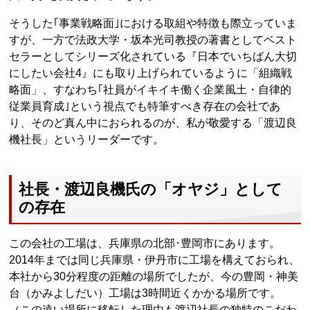
そうした｢事業戦略面｣における取組や特徴も際立っていま
すが、一方で法政大学・坂本光司教授の著書としてベスト
セラーとしてシリーズ化されている『日本でいちばん大切
にしたい会社4』にも取り上げられているように「組織戦
略面」、すなわち｢社員がイキイキ働く企業風土・自律的
従業員育成｣という視点でも特筆すべき存在の会社であ
り、そのど真ん中におられるのが、私が敬愛する「渡辺良
機社長」というリーダーです。
社長・渡辺良機氏の「オヤジ」として
の存在
この会社の工場は、兵庫県の北部･豊岡市にあります。
2014年までは同じ兵庫県・伊丹市に工場を構えておられ、
本社から30分程度の距離の場所でしたが、今の豊岡・神美
台（かみよしだい）工場は3時間近くかかる場所です。
（この遠い場所に移転した理由も渡辺社長の独特のこだわ