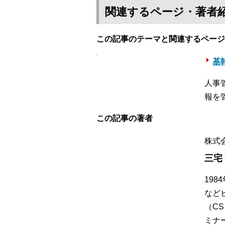
関連するページ・著者
この記事のテーマと関連するページ
基幹
人事
報を
この記事の著者
株式
三宅
19
など
（C
ミナ