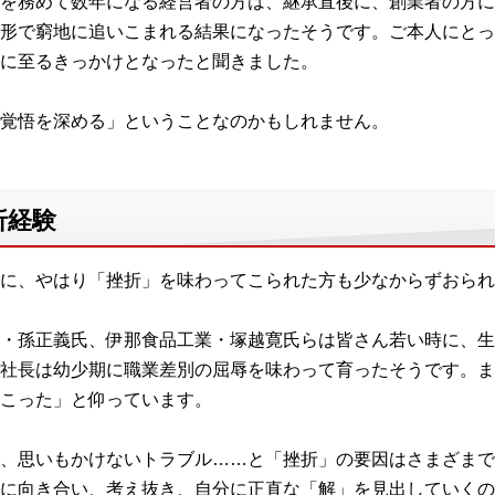
を務めて数年になる経営者の方は、継承直後に、創業者の方に
形で窮地に追いこまれる結果になったそうです。ご本人にとっ
に至るきっかけとなったと聞きました。
覚悟を深める」ということなのかもしれません。
折経験
に、やはり「挫折」を味わってこられた方も少なからずおられ
・孫正義氏、伊那食品工業・塚越寛氏らは皆さん若い時に、生
社長は幼少期に職業差別の屈辱を味わって育ったそうです。ま
こった」と仰っています。
、思いもかけないトラブル……と「挫折」の要因はさまざまで
に向き合い、考え抜き、自分に正直な「解」を見出していくの