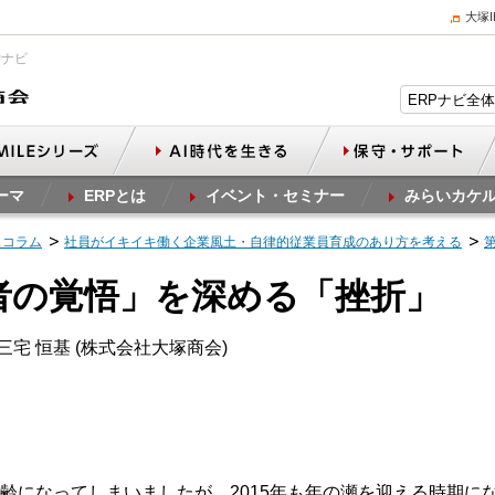
大塚
Pナビ
ーマ
ERPとは
イベント・セミナー
みらいカケ
スコラム
社員がイキイキ働く企業風土・自律的従業員育成のあり方を考える
営者の覚悟」を深める「挫折」
三宅 恒基 (株式会社大塚商会)
齢になってしまいましたが、2015年も年の瀬を迎える時期に