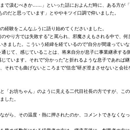
まで汲むべきか……」といった話におよんだ時に、ある方が「“
のものだと思っています」とややキツイ口調で仰いました。
の経験をこんなふうに語り始めてくださいました。
前のやり方では失敗する”と罵られ、邪魔さえもされる中で、何
ていきました。こういう経緯を経ているので“自分が間違っていな
を通じて、感じていることは、将来自分が息子に事業継承する側
感じています。それで”分かった”と折れるような息子であれば
、それでも曲げないところまで“信念”研ぎ澄まさせないと会社
と「お坊ちゃん」のように見える二代目社長の方ですが、この
ました。
ながら、その温度・熱に押されたのか、コメントできなくなっ