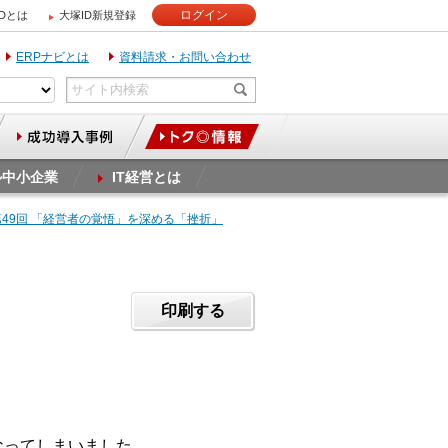
ログイン
IDとは
大塚ID新規登録
ERPナビとは
資料請求・お問い合わせ
ル中小企業
IT経営とは
第49回 「経営者の覚悟」を深める「挫折」
印刷する
なってしまいました。