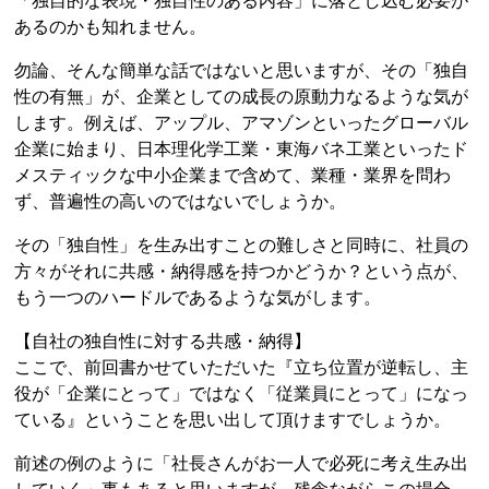
「独自的な表現・独自性のある内容」に落とし込む必要が
あるのかも知れません。
勿論、そんな簡単な話ではないと思いますが、その「独自
性の有無」が、企業としての成長の原動力なるような気が
します。例えば、アップル、アマゾンといったグローバル
企業に始まり、日本理化学工業・東海バネ工業といったド
メスティックな中小企業まで含めて、業種・業界を問わ
ず、普遍性の高いのではないでしょうか。
その「独自性」を生み出すことの難しさと同時に、社員の
方々がそれに共感・納得感を持つかどうか？という点が、
もう一つのハードルであるような気がします。
【自社の独自性に対する共感・納得】
ここで、前回書かせていただいた『立ち位置が逆転し、主
役が「企業にとって」ではなく「従業員にとって」になっ
ている』ということを思い出して頂けますでしょうか。
前述の例のように「社長さんがお一人で必死に考え生み出