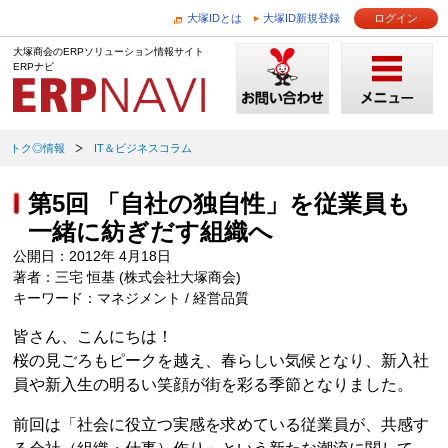
大塚IDとは
大塚ID新規登録
ログイン
大塚商会のERPソリューション情報サイト
ERPナビ
トク◎情報
IT＆ビジネスコラム
第5回 「自社の独自性」を従業員も
一緒に紡ぎだす組織へ
公開日：2012年 4月18日
著者：三宅 恒基 (株式会社大塚商会)
キーワード：マネジメント / 経営品質
皆さん、こんにちは！
桜の見ごろもピークを越え、春らしい気候となり、新入社
員や新入生の明るい笑顔が街を彩る季節となりました。
前回は「社会に役立つ実感を求めている従業員が、共感す