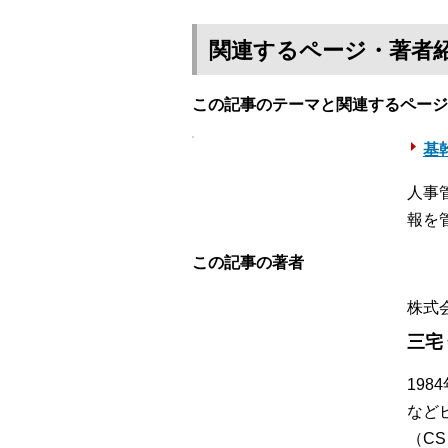
関連するページ・著者
この記事のテーマと関連するページ
基幹
人事
報を
この記事の著者
株式
三宅
19
など
（C