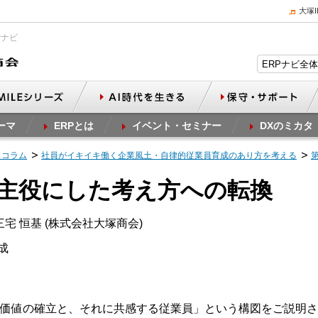
大塚
Pナビ
ーマ
ERPとは
イベント・セミナー
DXのミカタ
スコラム
社員がイキイキ働く企業風土・自律的従業員育成のあり方を考える
を主役にした考え方への転換
宅 恒基 (株式会社大塚商会)
成
価値の確立と、それに共感する従業員」という構図をご説明さ