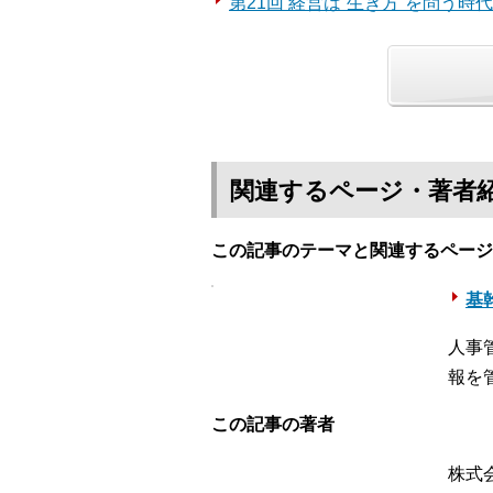
第21回 経営は“生き方”を問う時
関連するページ・著者
この記事のテーマと関連するページ
基幹
人事
報を
この記事の著者
株式