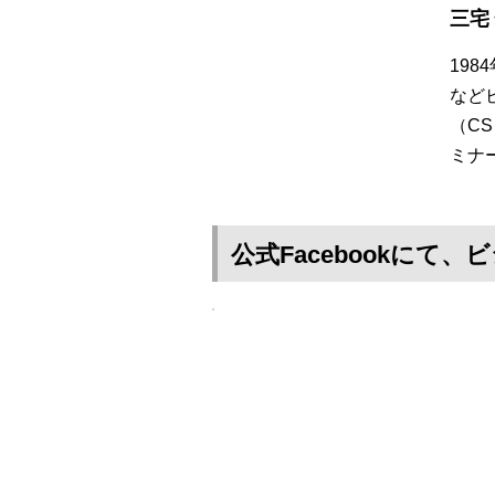
三宅
19
など
（C
ミナ
公式Facebookに