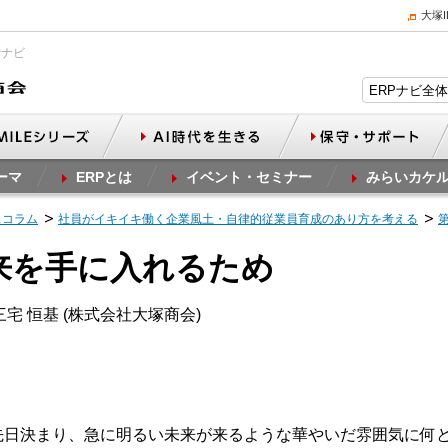
大塚
Pナビ
ーマ
ERPとは
イベント・セミナー
みらいカケ
スコラム
社員がイキイキ働く企業風土・自律的従業員育成のあり方を考える
未来を手に入れるため
宅 恒基 (株式会社大塚商会)
が先日決まり、急に明るい未来が来るような華やいだ雰囲気に何