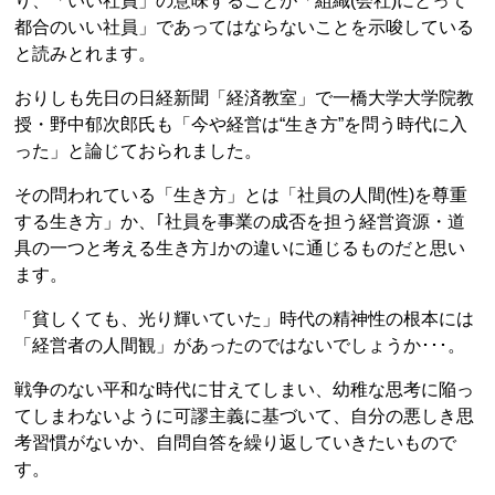
り、「いい社員」の意味することが「組織(会社)にとって
都合のいい社員」であってはならないことを示唆している
と読みとれます。
おりしも先日の日経新聞「経済教室」で一橋大学大学院教
授・野中郁次郎氏も「今や経営は“生き方”を問う時代に入
った」と論じておられました。
その問われている「生き方」とは「社員の人間(性)を尊重
する生き方」か、｢社員を事業の成否を担う経営資源・道
具の一つと考える生き方｣かの違いに通じるものだと思い
ます。
「貧しくても、光り輝いていた」時代の精神性の根本には
「経営者の人間観」があったのではないでしょうか･･･。
戦争のない平和な時代に甘えてしまい、幼稚な思考に陥っ
てしまわないように可謬主義に基づいて、自分の悪しき思
考習慣がないか、自問自答を繰り返していきたいもので
す。