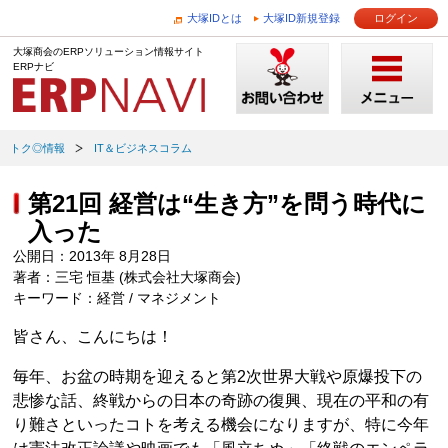
大塚IDとは
大塚ID新規登録
ログイン
大塚商会のERPソリューション情報サイト
ERPナビ
トク◎情報
IT＆ビジネスコラム
第21回 経営は“生き方”を問う時代に
入った
公開日：2013年 8月28日
著者：三宅 恒基 (株式会社大塚商会)
キーワード：経営 / マネジメント
皆さん、こんにちは！
毎年、お盆の時期を迎えると第2次世界大戦や原爆投下の
悲惨な話、終戦からの日本の奇跡の復興、現在の平和の有
り難さといったコトを考える機会になりますが、特に今年