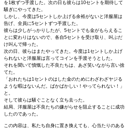
を1枚ずつ手渡した。次の日も彼らは10セントを期待して
騒ぎにやってきた。
しかし、今度は5セントしか上げる余裕がないと洋服屋は
告げ、全員に5セントずつ手渡した。
彼らは少しがっかりしたが、5セントでも金がもらえるこ
とに変わりはないので、各自5セントを受け取り、叫ぶだ
け叫んで帰った。
次の日、彼らはまたやってきた。今度は1セントしか上げ
られないと洋服屋は言ってコインを手渡そうとした。
それを聞いて憤慨した不良たちは、あざ笑いながら言い捨
てた。
「おれたちは1セントのはした金のためにわざわざヤジる
ような暇はないんだ。ばかばかしい！やってられない！」
と。
そして彼らは騒ぐことなく立ち去った。
結局、洋服屋は不良たちの嫌がらせを阻止することに成功
したのであった。
この内容は、私たち自身に置き換えても、心当たりのある