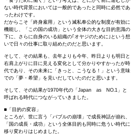
「食うために働く」という考えは、とにかく前に進むしか
ない時代背景においては一般的であったと同時に必然であ
ったわけです。
だからこそ「終身雇用」という滅私奉公的な制度が有効に
機能し、「この国の成功」という全体の大きな目的意識の
下に、さらに自身のいる組織の｢オヤジのために｣という想
いで日々の仕事に取り組めたのだと思います。
そして、その結果も、去年よりも今年、昨日よりも明日と
右肩上がりに目に見える変化として分かりやすかったが時
代であり、その未来に「きっと、こうなる！」という意味
での「夢・希望」を見いだしていたのだと思います。
そして、その結果が1970年代の「Japan as NO.1」と
呼ばれる時代につながっていきました。
■「目的の変容」
ところが、世に言う「バブルの崩壊」で成長神話が崩れ、
「国の成長・成功」という全体目的も同時に危うい時代に
移り変わりはじめました。