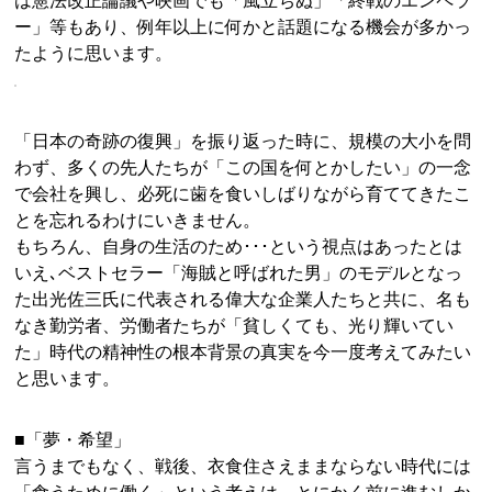
は憲法改正論議や映画でも「風立ちぬ」「終戦のエンペラ
ー」等もあり、例年以上に何かと話題になる機会が多かっ
たように思います。
「日本の奇跡の復興」を振り返った時に、規模の大小を問
わず、多くの先人たちが「この国を何とかしたい」の一念
で会社を興し、必死に歯を食いしばりながら育ててきたこ
とを忘れるわけにいきません。
もちろん、自身の生活のため･･･という視点はあったとは
いえ､ベストセラー「海賊と呼ばれた男」のモデルとなっ
た出光佐三氏に代表される偉大な企業人たちと共に、名も
なき勤労者、労働者たちが「貧しくても、光り輝いてい
た」時代の精神性の根本背景の真実を今一度考えてみたい
と思います。
■「夢・希望」
言うまでもなく、戦後、衣食住さえままならない時代には