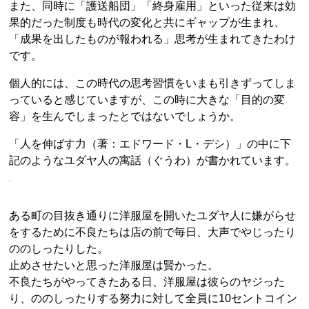
また、同時に「護送船団」「終身雇用」といった従来は効
果的だった制度も時代の変化と共にギャップが生まれ、
「成果を出したものが報われる」思考が生まれてきたわけ
です。
個人的には、この時代の思考習慣をいまも引きずってしま
っていると感じていますが、この時に大きな「目的の変
容」を生んでしまったとではないでしょうか。
「人を伸ばす力（著：エドワード・L・デシ）」の中に下
記のようなユダヤ人の寓話（ぐうわ）が書かれています。
ある町の目抜き通りに洋服屋を開いたユダヤ人に嫌がらせ
をするために不良たちは店の前で毎日、大声でやじったり
ののしったりした。
止めさせたいと思った洋服屋は賢かった。
不良たちがやってきたある日、洋服屋は彼らのヤジった
り、ののしったりする努力に対して全員に10セントコイン