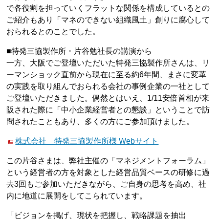
で各役割を担っていくフラットな関係を構成しているとの
ご紹介もあり「マネのできない組織風土」創りに腐心して
おられるとのことでした。
■特発三協製作所・片谷勉社長の講演から
一方、大阪でご登壇いただいた特発三協製作所さんは、リ
ーマンショック直前から現在に至る約6年間、まさに変革
の実践を取り組んでおられる会社の事例企業の一社として
ご登壇いただきました。偶然とはいえ、1/11安倍首相が来
阪された際に「中小企業経営者との懇談」ということで訪
問されたこともあり、多くの方にご参加頂けました。
株式会社 特発三協製作所様 Webサイト
この片谷さまは、弊社主催の「マネジメントフォーラム」
という経営者の方を対象とした経営品質ベースの研修に過
去3回もご参加いただきながら、ご自身の思考を高め、社
内に地道に展開をしてこられています。
「ビジョンを掲げ、現状を把握し、戦略課題を抽出