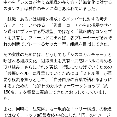
中から「シスコが考える組織の在り方・組織文化に対する
スタンス」は独自のモノに満ちあふれていました。
「組織、あるいは組織を構成するメンバーに対する考え
方」として、いわゆる、「監督・コーチからの指示やサイ
ン通りにプレーする野球型」ではなく「戦略的なコンセプ
トを共有し、フィールドに出れば、各プレーヤーがそれぞ
れの判断でプレーするサッカー型」組織を目指してきた。
その実践のためには、どうしても「シスコカルチャー」と
呼ばれる組織文化・組織風土を共有～共感レベルに高める
取り組み、さらにそれを実践・行動につなげていくための
「共振レベル」に昇華していくためには「ミドル層」が重
要な役割を担うとして、「自分自身の言葉で語れるように
する」ための「1泊2日のカルチャーワークショップ（約
150名）」を頻繁に実施してきたとおっしゃっていまし
た。
また、同時に「組織体」も一般的な「ツリー構造」の概念
ではなく、トップ(経営者)を中心にした「円」のイメージ