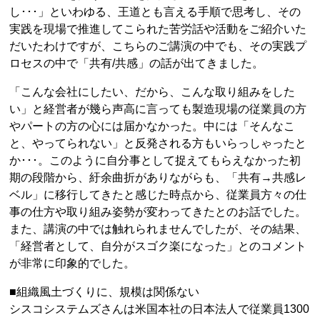
し･･･」といわゆる、王道とも言える手順で思考し、その
実践を現場で推進してこられた苦労話や活動をご紹介いた
だいたわけですが、こちらのご講演の中でも、その実践プ
ロセスの中で「共有/共感」の話が出てきました。
「こんな会社にしたい、だから、こんな取り組みをした
い」と経営者が幾ら声高に言っても製造現場の従業員の方
やパートの方の心には届かなかった。中には「そんなこ
と、やってられない」と反発される方もいらっしゃったと
か･･･。このように自分事として捉えてもらえなかった初
期の段階から、紆余曲折がありながらも、「共有→共感レ
ベル」に移行してきたと感じた時点から、従業員方々の仕
事の仕方や取り組み姿勢が変わってきたとのお話でした。
また、講演の中では触れられませんでしたが、その結果、
「経営者として、自分がスゴク楽になった」とのコメント
が非常に印象的でした。
■組織風土づくりに、規模は関係ない
シスコシステムズさんは米国本社の日本法人で従業員1300