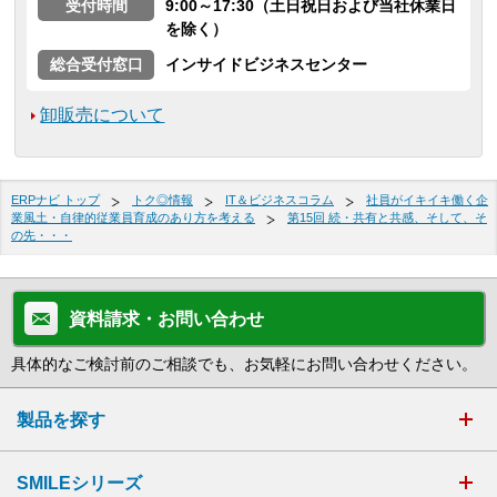
受付時間
9:00～17:30（土日祝日および当社休業日
を除く）
総合受付窓口
インサイドビジネスセンター
卸販売について
ERPナビ トップ
トク◎情報
IT＆ビジネスコラム
社員がイキイキ働く企
業風土・自律的従業員育成のあり方を考える
第15回 続・共有と共感、そして、そ
の先・・・
資料請求・お問い合わせ
具体的なご検討前のご相談でも、お気軽にお問い合わせください。
製品を探す
SMILEシリーズ