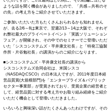
いたのですが、この2週間ほどの間に、その続編に当たる
ような話を聞く機会がありましたので、「共感→共有のそ
の先」の考え方をご紹介させていただきます。
ご参加いただいた方もたくさんおられるかも知れません
が、去る2/6～8は東京で、翌週2/13～14は大阪で、それぞ
れ弊社最大のプライベートイベント「実践ソリューション
フェア」が開催され、その中でのセミナーでご登壇いただ
いた「シスコシステムズ・平井康文社長」と「特発三協製
作所・片谷勉社長」の講演からのご紹介になります。
■シスコシステムズ・平井康文社長の講演から
シスコシステムズ合同会社は、米国シスコ
（NASDAQ:CSCO）の日本法人ですが、2011年度日本経
営品質賞(大規模部門)を「エンタープライズ＆パブリック
セクター事業部」が受賞されており、受賞企業の経営者と
して、経営品質に対する考え方やお取り組み経緯をご紹介
いただく機会として登壇いただきました。
いろいろと興味深い話がたくさんあったわけですが、その