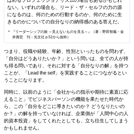
はめるプロフェッショナリズムの場合もあるかもしれ
ない。いずれの場合も、リード・ザ・セルフの力の源
になるのは、何のための行動するのか、何のために生
きるのかについての自分なりの納得感のある答えだ。
＊ 『リーダーシップの旅 ～見えないものを見る～』（著：野田智義・金
井壽宏 刊：光文社 p.52から抜粋）
つまり、役職や経験、年齢、性別といったものを問わず、
「自分はどうありたいか？」という問いは、全ての人が持
ち得る問いであり、それに対する「自分なりの解」を持つ
ことが、「Lead the self」を実践することにつながるとい
うことになります。
同時に、以前のように「会社からの指示や期待に素直に応
えること」でビジネスパーソンの機能を果たせた時代か
ら、この「自分をどこに導きたいのか？ どうなりたいの
か？」の解を持っていなければ、企業側が「人間中心の人
的資本投資」をしてくれたとしても、立ち往生してしまう
かもしれません。