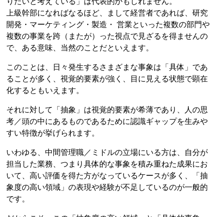
りたいと考えている」は代表的かもしれません。
上級幹部になればなるほど、まして経営者であれば、研究
開発・マーケティング・製造・ 営業といった複数の部門や
複数の事業を跨（またが）った視点で見ざるを得ませんの
で、ある意味、当然のことだといえます。
このことは、日々発生するさまざまな事象は「具体」であ
ることが多く、視覚的要素が強く、目に見える状態で顕在
化するともいえます。
それに対して「抽象」は視覚的要素が希薄であり、人の思
考／頭の中にあるものであるために認識ギャップを生みや
すい特徴が挙げられます。
いわゆる、中間管理職／ミドルの立場にいる方は、自分が
担当した業務、つまり具体的な事象を積み重ねた成果にお
いて、高い評価を得た方がなっているケースが多く、「抽
象度の高い領域」の表現や経験が不足しているのが一般的
です。