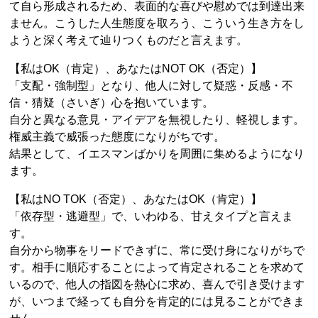
て自ら形成されるため、表面的な喜びや慰めでは到達出来
ません。こうした人生態度を取ろう、こういう生き方をし
ようと深く考えて辿りつくものだと言えます。
【私はOK（肯定）、あなたはNOT OK（否定）】
「支配・強制型」となり、他人に対して疑惑・反感・不
信・猜疑（さいぎ）心を抱いています。
自分と異なる意見・アイデアを無視したり、軽視します。
権威主義で威張った態度になりがちです。
結果として、イエスマンばかりを周囲に集めるようになり
ます。
【私はNO TOK（否定）、あなたはOK（肯定）】
「依存型・逃避型」で、いわゆる、甘えタイプと言えま
す。
自分から物事をリードできずに、常に受け身になりがちで
す。相手に順応することによって肯定されることを求めて
いるので、他人の指図を熱心に求め、喜んで引き受けます
が、いつまで経っても自分を肯定的には見ることができま