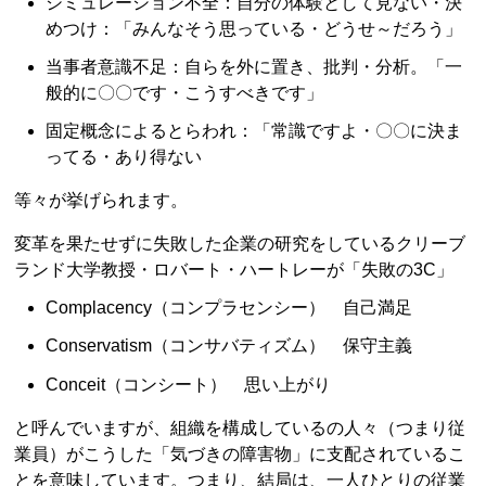
シミュレーション不全：自分の体験として見ない・決
めつけ：「みんなそう思っている・どうせ～だろう」
当事者意識不足：自らを外に置き、批判・分析。「一
般的に〇〇です・こうすべきです」
固定概念によるとらわれ：「常識ですよ・〇〇に決ま
ってる・あり得ない
等々が挙げられます。
変革を果たせずに失敗した企業の研究をしているクリーブ
ランド大学教授・ロバート・ハートレーが「失敗の3C」
Complacency（コンプラセンシー） 自己満足
Conservatism（コンサバティズム） 保守主義
Conceit（コンシート） 思い上がり
と呼んでいますが、組織を構成しているの人々（つまり従
業員）がこうした「気づきの障害物」に支配されているこ
とを意味しています。つまり、結局は、一人ひとりの従業