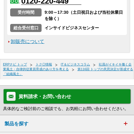
0120-220-449
受付時間
9:00～17:30（土日祝日および当社休業日
を除く）
総合受付窓口
インサイドビジネスセンター
卸販売について
ERPナビ トップ
トク◎情報
IT＆ビジネスコラム
社員がイキイキ働く企
業風土・自律的従業員育成のあり方を考える
第116回 トップの意思決定が形成する
「組織風土」
資料請求・お問い合わせ
具体的なご検討前のご相談でも、お気軽にお問い合わせください。
製品を探す