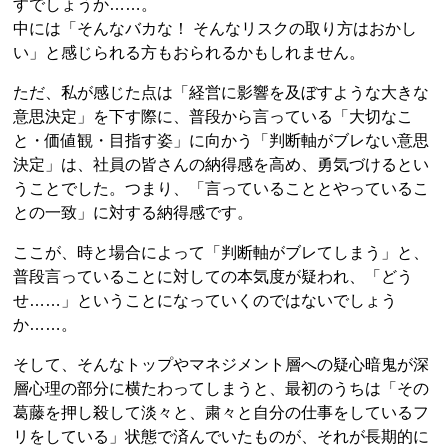
すでしょうか……。
中には「そんなバカな！ そんなリスクの取り方はおかし
い」と感じられる方もおられるかもしれません。
ただ、私が感じた点は「経営に影響を及ぼすような大きな
意思決定」を下す際に、普段から言っている「大切なこ
と・価値観・目指す姿」に向かう「判断軸がブレない意思
決定」は、社員の皆さんの納得感を高め、勇気づけるとい
うことでした。つまり、「言っていることとやっているこ
との一致」に対する納得感です。
ここが、時と場合によって「判断軸がブレてしまう」と、
普段言っていることに対しての本気度が疑われ、「どう
せ……」ということになっていくのではないでしょう
か……。
そして、そんなトップやマネジメント層への疑心暗鬼が深
層心理の部分に横たわってしまうと、最初のうちは「その
葛藤を押し殺して淡々と、粛々と自分の仕事をしているフ
リをしている」状態で済んでいたものが、それが長期的に