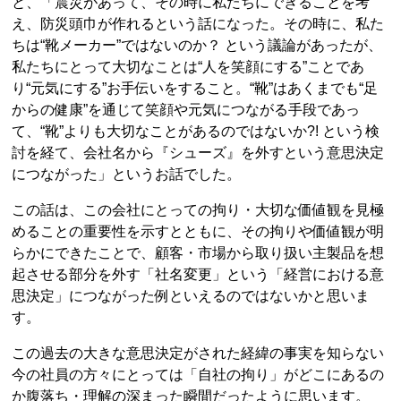
と、「震災があって、その時に私たちにできることを考
え、防災頭巾が作れるという話になった。その時に、私た
ちは“靴メーカー”ではないのか？ という議論があったが、
私たちにとって大切なことは“人を笑顔にする”ことであ
り“元気にする”お手伝いをすること。“靴”はあくまでも“足
からの健康”を通じて笑顔や元気につながる手段であっ
て、“靴”よりも大切なことがあるのではないか?! という検
討を経て、会社名から『シューズ』を外すという意思決定
につながった」というお話でした。
この話は、この会社にとっての拘り・大切な価値観を見極
めることの重要性を示すとともに、その拘りや価値観が明
らかにできたことで、顧客・市場から取り扱い主製品を想
起させる部分を外す「社名変更」という「経営における意
思決定」につながった例といえるのではないかと思いま
す。
この過去の大きな意思決定がされた経緯の事実を知らない
今の社員の方々にとっては「自社の拘り」がどこにあるの
か腹落ち・理解の深まった瞬間だったように思います。