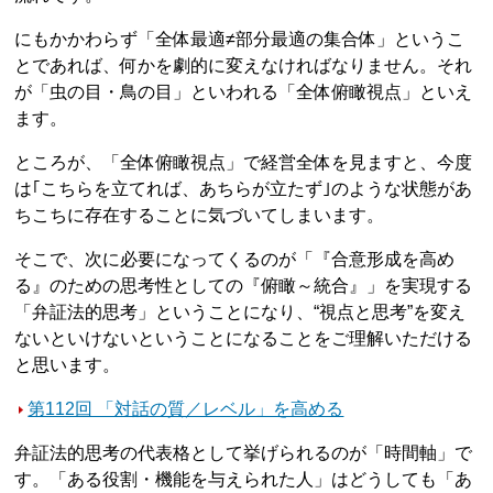
にもかかわらず「全体最適≠部分最適の集合体」というこ
とであれば、何かを劇的に変えなければなりません。それ
が「虫の目・鳥の目」といわれる「全体俯瞰視点」といえ
ます。
ところが、「全体俯瞰視点」で経営全体を見ますと、今度
は｢こちらを立てれば、あちらが立たず｣のような状態があ
ちこちに存在することに気づいてしまいます。
そこで、次に必要になってくるのが「『合意形成を高め
る』のための思考性としての『俯瞰～統合』」を実現する
「弁証法的思考」ということになり、“視点と思考”を変え
ないといけないということになることをご理解いただける
と思います。
第112回 「対話の質／レベル」を高める
弁証法的思考の代表格として挙げられるのが「時間軸」で
す。「ある役割・機能を与えられた人」はどうしても「あ