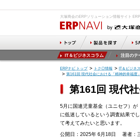
大塚商会のERPソリューション情報サイト ER
IT＆ビジネスコラム
注目のテ
ERPナビ トップ
トク◎情報
IT＆ビジネ
第161回 現代社会における「精神的幸福度
第161回 現
5月に国連児童基金（ユニセフ）が
に低迷しているという調査結果でし
て考えてみたいと思います。
公開日：2025年 6月18日
著者：三