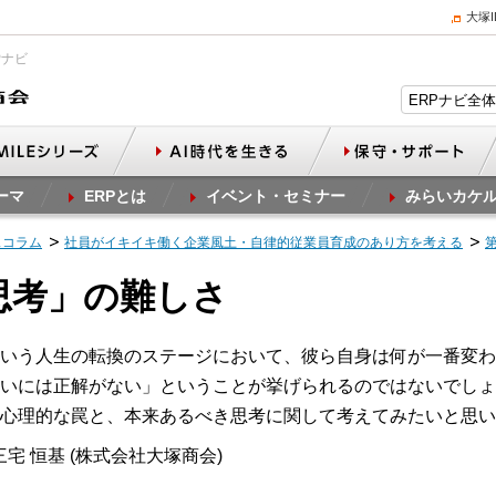
大塚
Pナビ
ーマ
ERPとは
イベント・セミナー
みらいカケ
スコラム
社員がイキイキ働く企業風土・自律的従業員育成のあり方を考える
的思考」の難しさ
いう人生の転換のステージにおいて、彼ら自身は何が一番変わ
いには正解がない」ということが挙げられるのではないでしょ
心理的な罠と、本来あるべき思考に関して考えてみたいと思い
宅 恒基 (株式会社大塚商会)