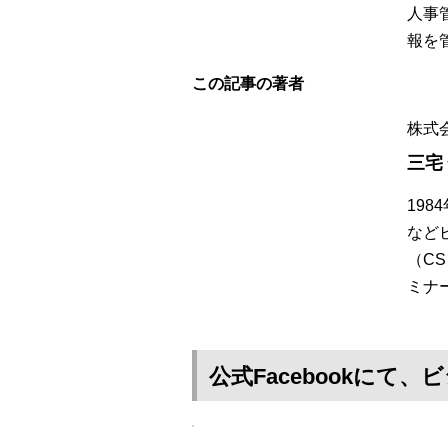
人事
報を
この記事の著者
株式
三宅
19
など
（C
ミナ
公式Facebookに