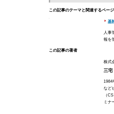
この記事のテーマと関連するページ
基幹
人事
報を
この記事の著者
株式
三宅
19
など
（C
ミナ