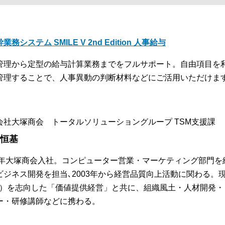
業務システム SMILE V 2nd Edition 人事給与
管理から定型の給与計算業務までをフルサポート。自由項目を
管理することで、人事異動の判断材料などにご活用いただけま
会社大塚商会 トータルソリューショングループ TSM支援課
 恒基
84年大塚商会入社。コンピューター営業・マーケティング部門を
ビジネス開発を担当､2003年から経営品質向上活動に関わる。
S）を志向した「価値提供経営」と共に、組織風土・人材開発
ー・研修講師などに携わる。