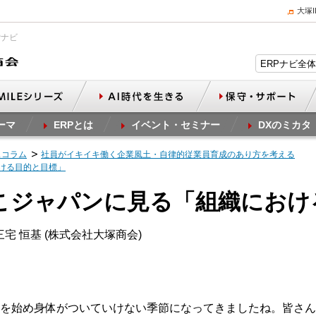
大塚
Pナビ
ーマ
ERPとは
イベント・セミナー
DXのミカタ
スコラム
社員がイキイキ働く企業風土・自律的従業員育成のあり方を考える
おける目的と目標」
しこジャパンに見る「組織にお
宅 恒基 (株式会社大塚商会)
を始め身体がついていけない季節になってきましたね。皆さん