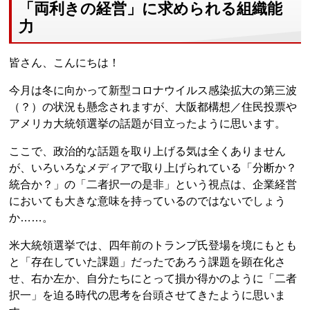
「両利きの経営」に求められる組織能
力
皆さん、こんにちは！
今月は冬に向かって新型コロナウイルス感染拡大の第三波
（？）の状況も懸念されますが、大阪都構想／住民投票や
アメリカ大統領選挙の話題が目立ったように思います。
ここで、政治的な話題を取り上げる気は全くありません
が、いろいろなメディアで取り上げられている「分断か？
統合か？」の「二者択一の是非」という視点は、企業経営
においても大きな意味を持っているのではないでしょう
か……。
米大統領選挙では、四年前のトランプ氏登場を境にもとも
と「存在していた課題」だったであろう課題を顕在化さ
せ、右か左か、自分たちにとって損か得かのように「二者
択一」を迫る時代の思考を台頭させてきたように思いま