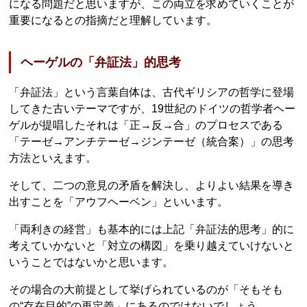
になる問題だと思いますが、この両立を求めていくことが
重要になるとの指摘だと理解しています。
ヘーゲルの「弁証法」的思考
「弁証法」という言葉自体は、古代ギリシアの哲学に登場
してきた古いテーマですが、19世紀のドイツの哲学者ヘー
ゲルが提唱したそれは「正→反→合」のプロセスである
「テーゼ→アンチテーゼ→ジンテーゼ（統合案）」の思考
方法といえます。
そして、二つの意見の矛盾を解決し、よりよい結果を導き
出すことを「アウフヘーベン」といいます。
「両利きの経営」も基本的には上記「弁証法的思考」的に
考えていかないと「対立の構図」を乗り越えていけないと
いうことではないかと思います。
その場合の大前提として挙げられているのが「そもそも
の“存在目的”の再定義」にあるのではないでしょう