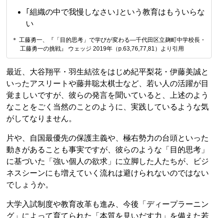
｢組織の中で我慢しなさい｣という教育はもういらな
い
＊ 工藤勇一、『「目的思考」で学びが変わる—千代田区立麹町中学校長・
工藤勇一の挑戦』 ウェッジ 2019年（p.63,76,77,81）より引用
最近、大谷翔平・羽生結弦をはじめ紀平梨花・伊藤美誠と
いったアスリートや藤井聡太棋士など、若い人の活躍が目
覚ましいですが、彼らの発言を聞いていると、上述のよう
なことをごく当然のことのように、実践しているような気
がしてなりません。
片や、自国最優先の保護主義や、極右勢力の台頭といった
動きがあることも事実ですが、彼らのような「目的思考」
に基づいた「強い個人の欲求」に立脚した人たちが、ビジ
ネスシーンにも増えていく流れは避けられないのではない
でしょうか。
大学入試制度や教育改革も進み、今後「ディープラーニン
グ」によって育てられた「本質を見いだす力」を備えた若