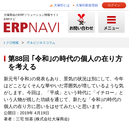
大塚IDとは
大塚ID新規登録
ログイン
大塚商会のERPソリューション情報サイト
ERPナビ
トク◎情報
IT＆ビジネスコラム
第88回 ｢令和｣の時代の個人の在り方
を考える
新元号｢令和｣の発表もあり、景気の状況は別にして、今年
はどことなくそんな華やいだ雰囲気が増しているような気
がします。今回は、「平成」という時代に「イチロー」と
いう人物が残した功績を通じて、新たな「令和｣の時代の
個人の在り方に思いをはせてみたいと思います。
公開日：2019年 4月19日
著者：三宅 恒基 (株式会社大塚商会)