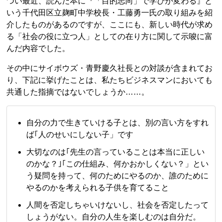
つい最近、読んだ本に『「目的志向」で学びが変わる』と
いう千代田区立麹町中学校長・工藤勇一氏の取り組みを紹
介したものがあるのですが、ここにも、新しい時代が求め
る「社会の役に立つ人」としての在り方に関して示唆に富
んだ内容でした。
その中にサイボウズ・青野慶久社長との対談が含まれてお
り、下記に挙げたことは、私たちビジネスマンにおいても
共通した指摘ではないでしょうか……。
自分の力で生きていける子とは、別の言い方をすれ
ば｢人のせいにしない子」です
大切なのは｢先生の言っていることは本当に正しい
のかな？｣｢この仕組み、何かおかしくない？」とい
う疑問を持って、何のためにやるのか、誰のために
やるのかを考えられる子供を育てること
人間を否定しちゃいけないし、社会を否定したって
しょうがない。自分の人生を楽しむのは自分だ。