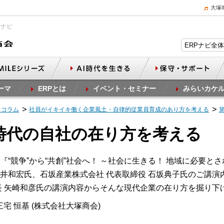
大塚
Pナビ
ーマ
ERPとは
イベント・セミナー
みらいカケ
スコラム
社員がイキイキ働く企業風土・自律的従業員育成のあり方を考える
な時代の自社の在り方を考える
“競争”から“共創”社会へ！ ～社会に生きる！ 地域に必要と
 新井和宏氏、石坂産業株式会社 代表取締役 石坂典子氏のご講
長 矢崎和彦氏の講演内容からそんな現代企業の在り方を掘り下
宅 恒基 (株式会社大塚商会)