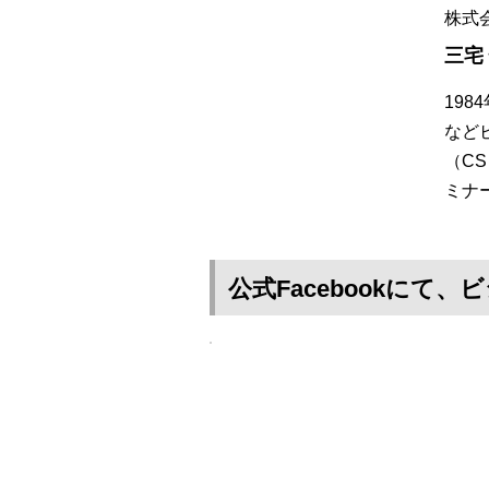
株式
三宅
19
など
（C
ミナ
公式Facebookに