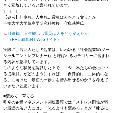
きく変貌していると言われています。
↓ ↓ ↓
【参考】仕事観、人生観…震災は人をどう変えたか
一橋大学大学院商学研究科教授 守島基博氏
仕事観、人生観……震災は人をどう変えたか
（PRESIDENT Webサイト）
実際に、若い人たちの起業は、いわゆる「社会起業家(ソー
シャルアントレプレナー)」と呼ばれるカテゴリーに含まれ
る内容が急増しています。
このような状況を認識した上で、「今、私たちの会社にい
る従業員」がどのようにすれば、「自律的に、主体的にな
る」に向けた「最初の一歩」を踏み出せるのか？を考えて
いきたいと思います。
■褒めて、育てる
昨今の各種マネジメント関連書籍では「ストレス耐性が弱
い最近の若い人には、「叱るよりも褒めろ」とか「叱るに