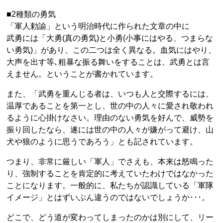
■2種類の勇気
「軍人勅諭」という明治時代に作られた文章の中に
武勇には「大勇(真の勇気)と小勇(小事にはやる、つまらな
い勇気)」があり、この二つは全く異なる。血気にはやり、
大声を出す等､粗暴な振る舞いをすることは、武勇とは言
えません。ということが書かれています。
また、「武勇を重んじる者は、いつも人と交際するには、
温厚であることを第一とし、世の中の人々に愛され敬われ
るように心掛けなさい。理由のない勇気を好んで、威勢を
振り回したなら、遂には世の中の人々が嫌がって避け、山
犬や狼のように思うであろう」とも記されています。
つまり、非常に厳しい「軍人」でさえも、本来は怒鳴った
り、強制することを肯定的に考えていたわけではなかった
ことになります。一般的に、私たちが認識している「軍隊
イメージ」とはずいぶん違うのではないでしょうか･･･。
どこで、どう道が変わってしまったのかは別にして、リー