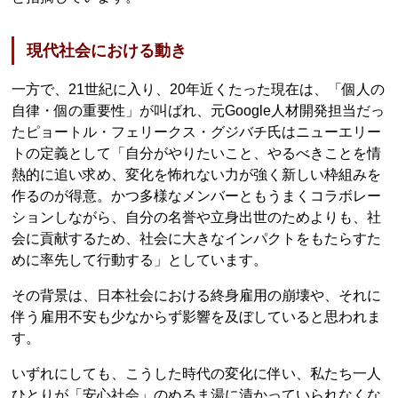
現代社会における動き
一方で、21世紀に入り、20年近くたった現在は、「個人の
自律・個の重要性」が叫ばれ、元Google人材開発担当だっ
たピョートル・フェリークス・グジバチ氏はニューエリー
トの定義として「自分がやりたいこと、やるべきことを情
熱的に追い求め、変化を怖れない力が強く新しい枠組みを
作るのが得意。かつ多様なメンバーともうまくコラボレー
ションしながら、自分の名誉や立身出世のためよりも、社
会に貢献するため、社会に大きなインパクトをもたらすた
めに率先して行動する」としています。
その背景は、日本社会における終身雇用の崩壊や、それに
伴う雇用不安も少なからず影響を及ぼしていると思われま
す。
いずれにしても、こうした時代の変化に伴い、私たち一人
ひとりが「安心社会」のぬるま湯に漬かっていられなくな