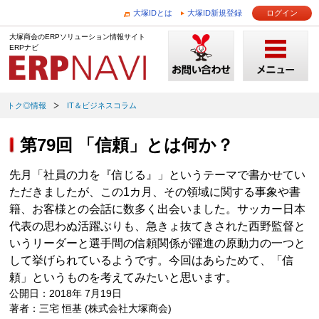
大塚IDとは
大塚ID新規登録
ログイン
大塚商会のERPソリューション情報サイト
ERPナビ
トク◎情報
IT＆ビジネスコラム
第79回 「信頼」とは何か？
先月「社員の力を『信じる』」というテーマで書かせてい
ただきましたが、この1カ月、その領域に関する事象や書
籍、お客様との会話に数多く出会いました。サッカー日本
代表の思わぬ活躍ぶりも、急きょ抜てきされた西野監督と
いうリーダーと選手間の信頼関係が躍進の原動力の一つと
して挙げられているようです。今回はあらためて、「信
頼」というものを考えてみたいと思います。
公開日：2018年 7月19日
著者：三宅 恒基 (株式会社大塚商会)