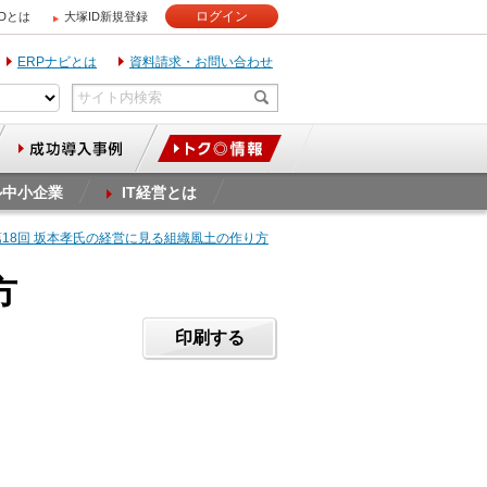
ログイン
IDとは
大塚ID新規登録
ERPナビとは
資料請求・お問い合わせ
ル中小企業
IT経営とは
第18回 坂本孝氏の経営に見る組織風土の作り方
方
印刷する