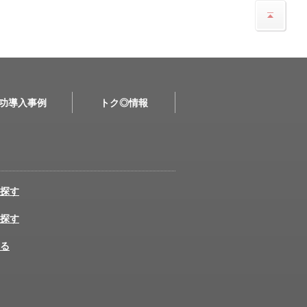
功導入事例
トク◎情報
探す
探す
る