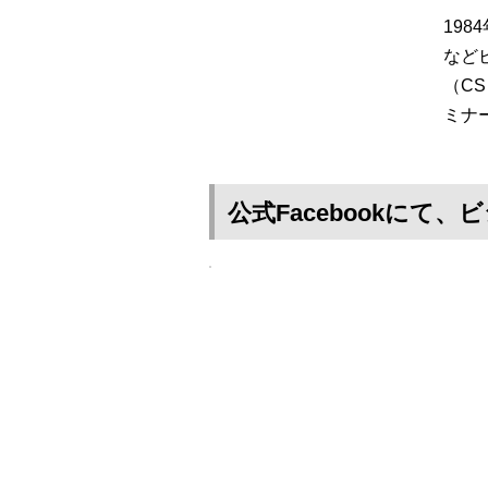
19
など
（C
ミナ
公式Facebookに