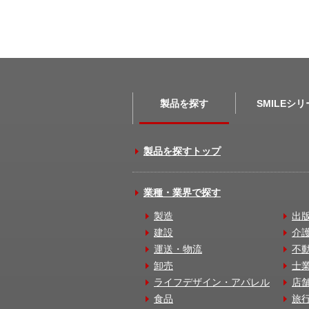
製品を探す
SMILEシ
製品を探すトップ
業種・業界で探す
製造
出
建設
介
運送・物流
不
卸売
士
ライフデザイン・アパレル
店
食品
旅