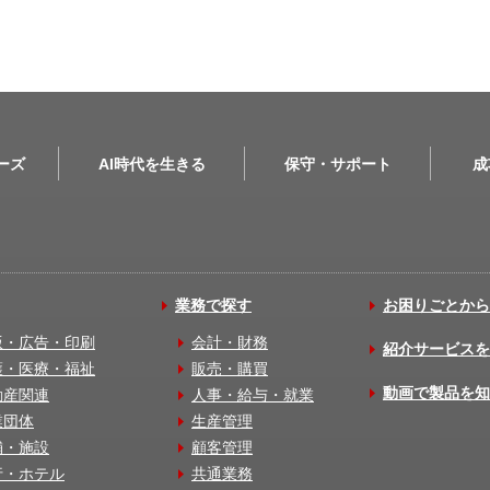
リーズ
AI時代を生きる
保守・サポート
成
業務で探す
お困りごとから
版・広告・印刷
会計・財務
紹介サービスを
護・医療・福祉
販売・購買
動画で製品を知
動産関連
人事・給与・就業
業団体
生産管理
舗・施設
顧客管理
行・ホテル
共通業務