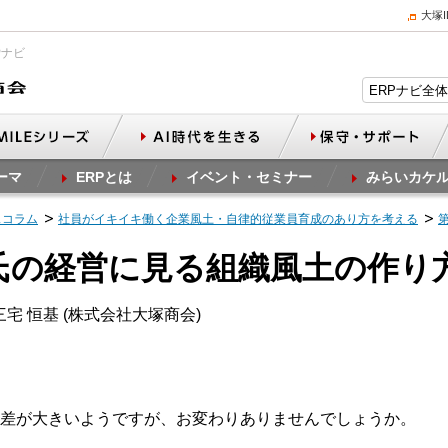
大塚
Pナビ
ーマ
ERPとは
イベント・セミナー
みらいカケ
スコラム
社員がイキイキ働く企業風土・自律的従業員育成のあり方を考える
孝氏の経営に見る組織風土の作り
宅 恒基 (株式会社大塚商会)
差が大きいようですが、お変わりありませんでしょうか。